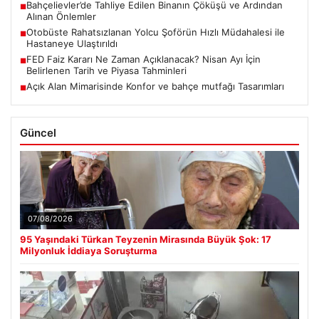
Bahçelievler’de Tahliye Edilen Binanın Çöküşü ve Ardından
■
Alınan Önlemler
Otobüste Rahatsızlanan Yolcu Şoförün Hızlı Müdahalesi ile
■
Hastaneye Ulaştırıldı
FED Faiz Kararı Ne Zaman Açıklanacak? Nisan Ayı İçin
■
Belirlenen Tarih ve Piyasa Tahminleri
Açık Alan Mimarisinde Konfor ve bahçe mutfağı Tasarımları
■
Güncel
07/08/2026
95 Yaşındaki Türkan Teyzenin Mirasında Büyük Şok: 17
Milyonluk İddiaya Soruşturma