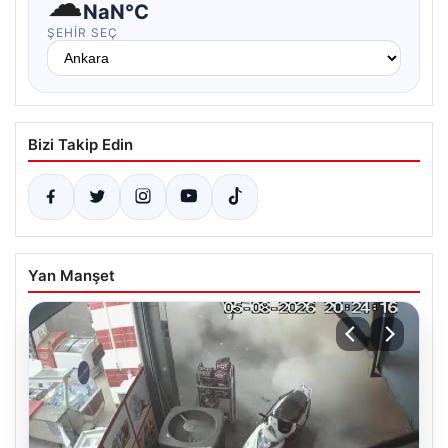
☁
NaN°C
ŞEHIR SEÇ
Bizi Takip Edin
Yan Manşet