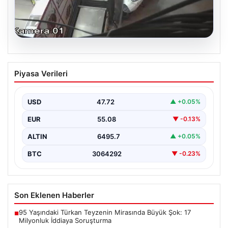
06.08.2026
Bahçelievler’de Tahliye Edilen Binanın
Piyasa Verileri
Çöküşü ve Ardından Alınan Önlemler
İstanbul’un Bahçelievler ilçesinde gece saatlerinde
yaşanan olay, Yenibosna Merkez Mahallesi Taşova
USD
47.72
▲ +0.05%
Sokak’ta bulunan dört…
EUR
55.08
▼ -0.13%
ALTIN
6495.7
▲ +0.05%
BTC
3064292
▼ -0.23%
Son Eklenen Haberler
95 Yaşındaki Türkan Teyzenin Mirasında Büyük Şok: 17
■
Milyonluk İddiaya Soruşturma