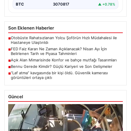
BTC
3070817
▲ +0.78%
Son Eklenen Haberler
Otobüste Rahatsızlanan Yolcu Şoförün Hızlı Müdahalesi ile
■
Hastaneye Ulaştırıldı
FED Faiz Kararı Ne Zaman Açıklanacak? Nisan Ayı İçin
■
Belirlenen Tarih ve Piyasa Tahminleri
Açık Alan Mimarisinde Konfor ve bahçe mutfağı Tasarımları
■
Bennu Gerede Kimdir? Güçlü Kariyeri ve Son Gelişmeler
■
“Laf atma” kavgasında bir kişi öldü. Güvenlik kamerası
■
görüntüleri ortaya çıktı
Güncel