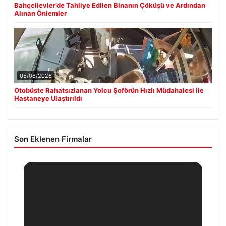
Bahçelievler’de Tahliye Edilen Binanın Çöküşü ve Ardından
Alınan Önlemler
05/08/2026
Otobüste Rahatsızlanan Yolcu Şoförün Hızlı Müdahalesi ile
Hastaneye Ulaştırıldı
Son Eklenen Firmalar