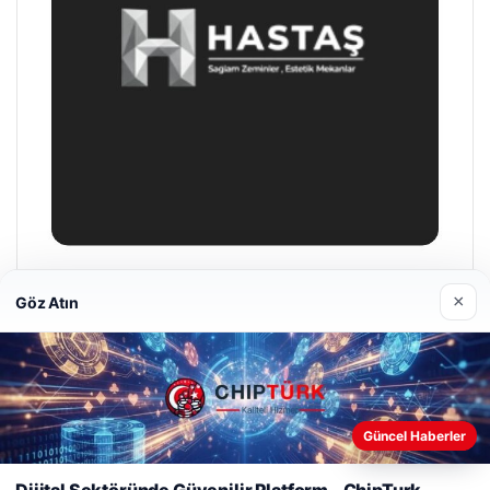
Hastaş Beton
×
Göz Atın
26/05/2026
Web sitemizi nasıl kullandığınızı daha iyi anlayabilmek,
Güncel Haberler
deneyiminizi kişiselleştirmek ve geliştirmek amacıyla çerezler
kullanıyoruz.
Çerez Politikamız