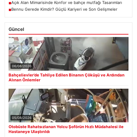
Açık Alan Mimarisinde Konfor ve bahçe mutfağı Tasarımları
■
Bennu Gerede Kimdir? Güçlü Kariyeri ve Son Gelişmeler
■
Güncel
06/08/2026
Bahçelievler’de Tahliye Edilen Binanın Çöküşü ve Ardından
Alınan Önlemler
05/08/2026
Otobüste Rahatsızlanan Yolcu Şoförün Hızlı Müdahalesi ile
Hastaneye Ulaştırıldı