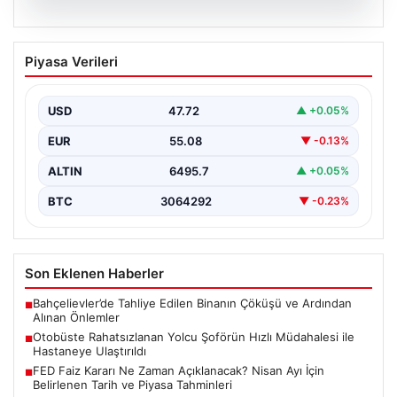
05.08.2026
Otobüste Rahatsızlanan Yolcu Şoförün
Piyasa Verileri
Hızlı Müdahalesi ile Hastaneye
Ulaştırıldı
USD
47.72
▲ +0.05%
Trabzon'da halk otobüsünde aniden rahatsızlanan 76
yaşındaki Hasan Öner, yolcuların desteği ve şoför
EUR
55.08
▼ -0.13%
Sinan…
ALTIN
6495.7
▲ +0.05%
BTC
3064292
▼ -0.23%
Son Eklenen Haberler
Bahçelievler’de Tahliye Edilen Binanın Çöküşü ve Ardından
■
Alınan Önlemler
Otobüste Rahatsızlanan Yolcu Şoförün Hızlı Müdahalesi ile
■
Hastaneye Ulaştırıldı
FED Faiz Kararı Ne Zaman Açıklanacak? Nisan Ayı İçin
■
Belirlenen Tarih ve Piyasa Tahminleri