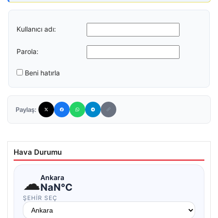
Kullanıcı adı:
Parola:
Beni hatırla
Paylaş:
Hava Durumu
☁
Ankara
NaN°C
ŞEHIR SEÇ