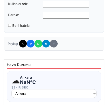
Kullanıcı adı:
Parola:
Beni hatırla
Paylaş:
Hava Durumu
☁
Ankara
NaN°C
ŞEHIR SEÇ