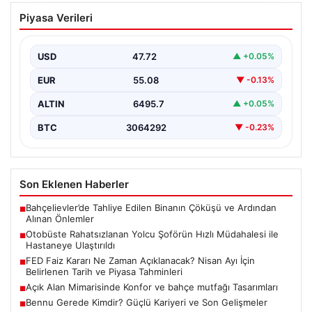
Otobüste Rahatsızlanan Yolcu Şoförün
Piyasa Verileri
Hızlı Müdahalesi ile Hastaneye
Ulaştırıldı
USD
47.72
▲ +0.05%
Trabzon'da halk otobüsünde aniden rahatsızlanan 76
yaşındaki Hasan Öner, yolcuların desteği ve şoför
EUR
55.08
▼ -0.13%
Sinan…
ALTIN
6495.7
▲ +0.05%
BTC
3064292
▼ -0.23%
Son Eklenen Haberler
Bahçelievler’de Tahliye Edilen Binanın Çöküşü ve Ardından
■
Alınan Önlemler
Otobüste Rahatsızlanan Yolcu Şoförün Hızlı Müdahalesi ile
■
Hastaneye Ulaştırıldı
FED Faiz Kararı Ne Zaman Açıklanacak? Nisan Ayı İçin
■
Belirlenen Tarih ve Piyasa Tahminleri
Açık Alan Mimarisinde Konfor ve bahçe mutfağı Tasarımları
■
Bennu Gerede Kimdir? Güçlü Kariyeri ve Son Gelişmeler
■