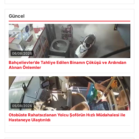
Güncel
06/08/2026
Bahçelievler’de Tahliye Edilen Binanın Çöküşü ve Ardından
Alınan Önlemler
05/08/2026
Otobüste Rahatsızlanan Yolcu Şoförün Hızlı Müdahalesi ile
Hastaneye Ulaştırıldı