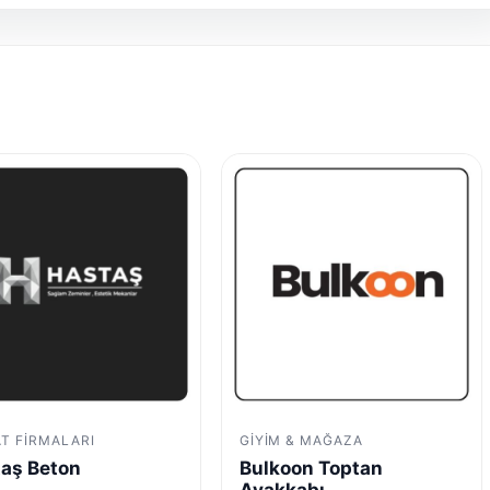
AT FIRMALARI
GIYIM & MAĞAZA
aş Beton
Bulkoon Toptan
Ayakkabı