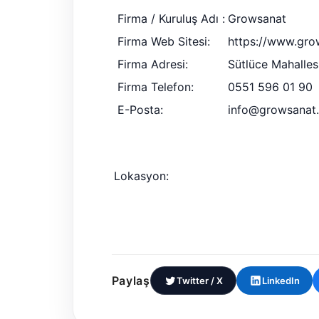
Firma / Kuruluş Adı :
Growsanat
Firma Web Sitesi:
https://www.gro
Firma Adresi:
Sütlüce Mahalles
Firma Telefon:
0551 596 01 90
E-Posta:
info@growsanat
Lokasyon:
Paylaş
Twitter / X
LinkedIn