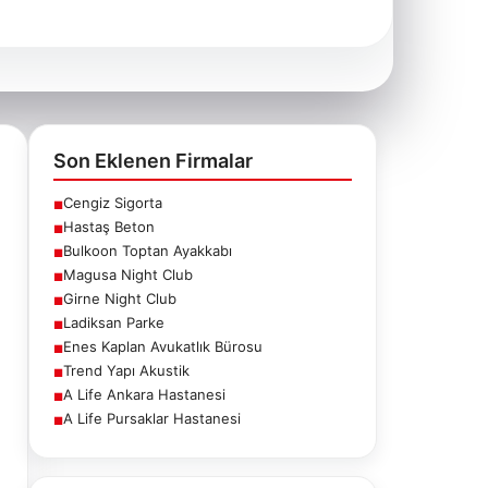
Son Eklenen Firmalar
Cengiz Sigorta
■
Hastaş Beton
■
Bulkoon Toptan Ayakkabı
■
Magusa Night Club
■
Girne Night Club
■
Ladiksan Parke
■
Enes Kaplan Avukatlık Bürosu
■
Trend Yapı Akustik
■
A Life Ankara Hastanesi
■
A Life Pursaklar Hastanesi
■