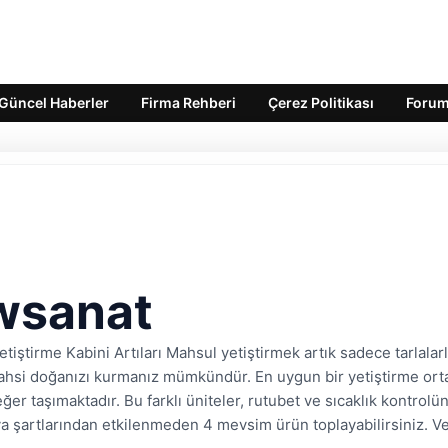
Güncel Haberler
Firma Rehberi
Çerez Politikası
Foru
wsanat
tiştirme Kabini Artıları Mahsul yetiştirmek artık sadece tarlalar
şahsi doğanızı kurmanız mümkündür. En uygun bir yetiştirme ortam
eğer taşımaktadır. Bu farklı üniteler, rutubet ve sıcaklık kontro
a şartlarından etkilenmeden 4 mevsim ürün toplayabilirsiniz. Ve