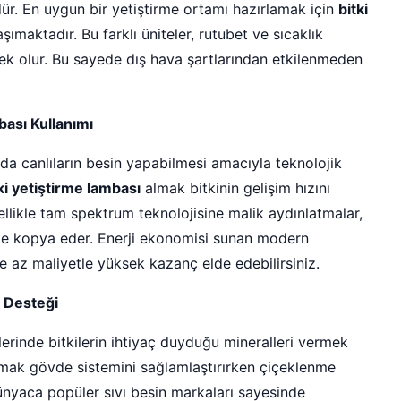
r. En uygun bir yetiştirme ortamı hazırlamak için
bitki
şımaktadır. Bu farklı üniteler, rutubet ve sıcaklık
k olur. Bu sayede dış hava şartlarından etkilenmeden
bası Kullanımı
arda canlıların besin yapabilmesi amacıyla teknolojik
ki yetiştirme lambası
almak bitkinin gelişim hızını
llikle tam spektrum teknolojisine malik aydınlatmalar,
lde kopya eder. Enerji ekonomisi sunan modern
 az maliyetle yüksek kazanç elde edebilirsiniz.
e Desteği
lerinde bitkilerin ihtiyaç duyduğu mineralleri vermek
ak gövde sistemini sağlamlaştırırken çiçeklenme
ünyaca popüler sıvı besin markaları sayesinde