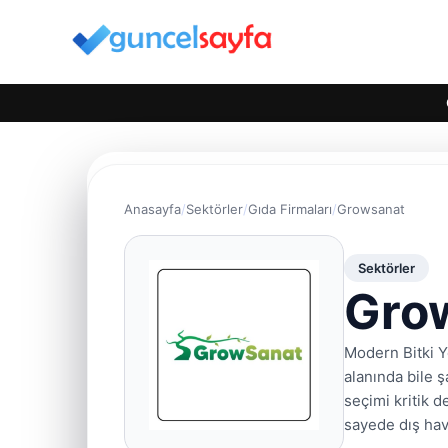
Anasayfa
Sektörler
Gıda Firmaları
Growsanat
Sektörler
Gro
Modern Bitki Ye
alanında bile 
seçimi kritik d
sayede dış hav