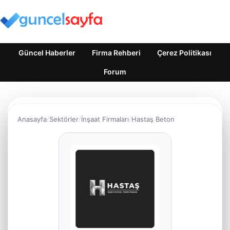
Güncel Haberler
Firma Rehberi
Çerez Politikası
Forum
Anasayfa
Sektörler
İnşaat Firmaları
Hastaş Beton