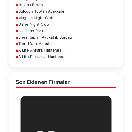
Hastaş Beton
■
Bulkoon Toptan Ayakkabı
■
Magusa Night Club
■
Girne Night Club
■
Ladiksan Parke
■
Enes Kaplan Avukatlık Bürosu
■
Trend Yapı Akustik
■
A Life Ankara Hastanesi
■
A Life Pursaklar Hastanesi
■
Son Eklenen Firmalar