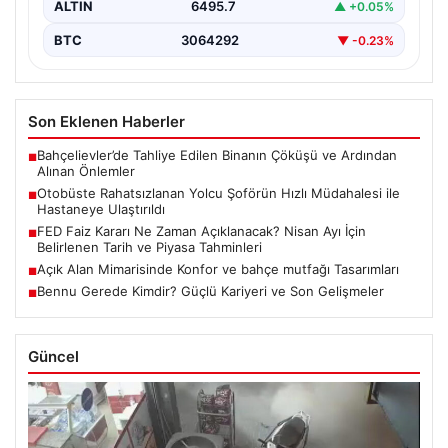
ALTIN
6495.7
▲ +0.05%
BTC
3064292
▼ -0.23%
Son Eklenen Haberler
Bahçelievler’de Tahliye Edilen Binanın Çöküşü ve Ardından
■
Alınan Önlemler
Otobüste Rahatsızlanan Yolcu Şoförün Hızlı Müdahalesi ile
■
Hastaneye Ulaştırıldı
FED Faiz Kararı Ne Zaman Açıklanacak? Nisan Ayı İçin
■
Belirlenen Tarih ve Piyasa Tahminleri
Açık Alan Mimarisinde Konfor ve bahçe mutfağı Tasarımları
■
Bennu Gerede Kimdir? Güçlü Kariyeri ve Son Gelişmeler
■
Güncel