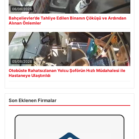
06/08/2026
Bahçelievler’de Tahliye Edilen Binanın Çöküşü ve Ardından
Alınan Önlemler
05/08/2026
Otobüste Rahatsızlanan Yolcu Şoförün Hızlı Müdahalesi ile
Hastaneye Ulaştırıldı
Son Eklenen Firmalar