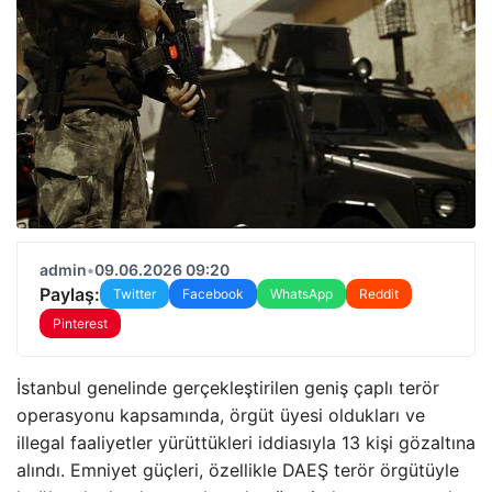
admin
•
09.06.2026 09:20
Paylaş:
Twitter
Facebook
WhatsApp
Reddit
Pinterest
İstanbul genelinde gerçekleştirilen geniş çaplı terör
operasyonu kapsamında, örgüt üyesi oldukları ve
illegal faaliyetler yürüttükleri iddiasıyla 13 kişi gözaltına
alındı. Emniyet güçleri, özellikle DAEŞ terör örgütüyle