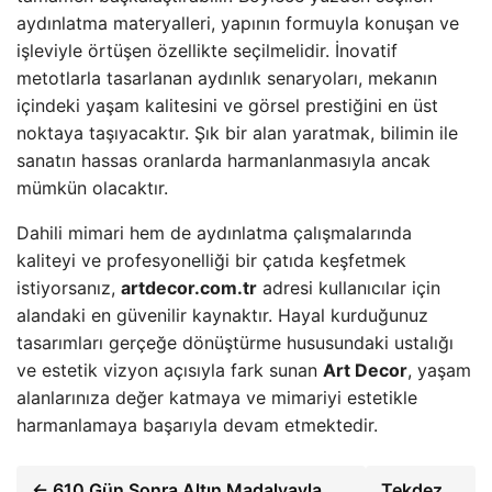
aydınlatma materyalleri, yapının formuyla konuşan ve
işleviyle örtüşen özellikte seçilmelidir. İnovatif
metotlarla tasarlanan aydınlık senaryoları, mekanın
içindeki yaşam kalitesini ve görsel prestiğini en üst
noktaya taşıyacaktır. Şık bir alan yaratmak, bilimin ile
sanatın hassas oranlarda harmanlanmasıyla ancak
mümkün olacaktır.
Dahili mimari hem de aydınlatma çalışmalarında
kaliteyi ve profesyonelliği bir çatıda keşfetmek
istiyorsanız,
artdecor.com.tr
adresi kullanıcılar için
alandaki en güvenilir kaynaktır. Hayal kurduğunuz
tasarımları gerçeğe dönüştürme hususundaki ustalığı
ve estetik vizyon açısıyla fark sunan
Art Decor
, yaşam
alanlarınıza değer katmaya ve mimariyi estetikle
harmanlamaya başarıyla devam etmektedir.
← 610 Gün Sonra Altın Madalyayla
Tekdez