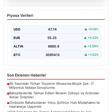
06.08.2026
Bahçelievler’de Tahliye Edilen Binanın
Piyasa Verileri
Çöküşü ve Ardından Alınan Önlemler
İstanbul’un Bahçelievler ilçesinde gece saatlerinde
yaşanan olay, Yenibosna Merkez Mahallesi Taşova
USD
47.74
▲ +0.18%
Sokak’ta bulunan dört…
EUR
55.25
▲ +0.32%
ALTIN
6660.6
▲ +2.59%
BTC
3095413
▲ +1.02%
Son Eklenen Haberler
95 Yaşındaki Türkan Teyzenin Mirasında Büyük Şok: 17
■
Milyonluk İddiaya Soruşturma
Bahçelievler’de Tahliye Edilen Binanın Çöküşü ve Ardından
■
Alınan Önlemler
Otobüste Rahatsızlanan Yolcu Şoförün Hızlı Müdahalesi ile
■
Hastaneye Ulaştırıldı
FED Faiz Kararı Ne Zaman Açıklanacak? Nisan Ayı İçin