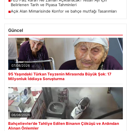
■
Belirlenen Tarih ve Piyasa Tahminleri
Açık Alan Mimarisinde Konfor ve bahçe mutfağı Tasarımları
■
Güncel
07/08/2026
95 Yaşındaki Türkan Teyzenin Mirasında Büyük Şok: 17
Milyonluk İddiaya Soruşturma
06/08/2026
Bahçelievler’de Tahliye Edilen Binanın Çöküşü ve Ardından
Alınan Önlemler