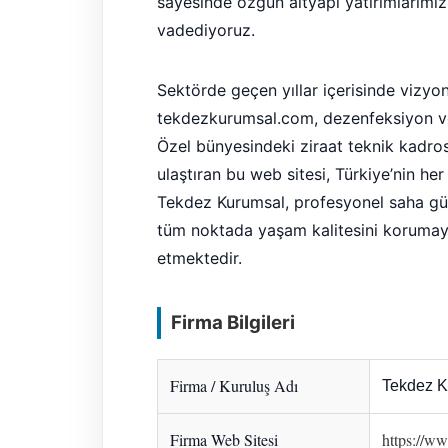
sayesinde özgün altyapı yatırımlarımız
vadediyoruz.
Sektörde geçen yıllar içerisinde vizyo
tekdezkurumsal.com, dezenfeksiyon ve 
Özel bünyesindeki ziraat teknik kadrosu
ulaştıran bu web sitesi, Türkiye’nin he
Tekdez Kurumsal, profesyonel saha güc
tüm noktada yaşam kalitesini korumaya
etmektedir.
Firma Bilgileri
Firma / Kuruluş Adı
Tekdez K
Firma Web Sitesi
https://w