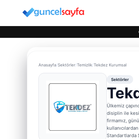
Anasayfa
Sektörler
Temizlik
Tekdez Kurumsal
Sektörler
Tek
Ülkemiz çapınd
disiplin ile ke
firmamız, günü
kullanıcılarda
Standartlarda