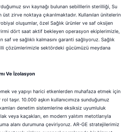
uğumuz sıvı kaynağı bulunan sebilllerin sterilliği, Su
 üst zirve noktaya çıkarılmaktadır. Kullanılan ünitelerin
obiyal oluşumlar, özel Sağlık ürünler ve saf oksijen
yirmi dört saat aktif bekleyen operasyon ekiplerimizle,
 saf ve sağlıklı kalmasını garanti sağlıyoruz. Sağlık
cilli çözümlerimizle sektördeki gücümüzü meydana
ımı Ve İzolasyon
mek ve yapıyı harici etkenlerden muhafaza etmek için
r rol taşır. 10.000 aşkın kullanıcımıza sunduğumuz
kamları denetim sistemlerine eksiksiz uyumluluk
lak veya kaçakları, en modern yalıtım metotlarıyla
oruma alanı durumuna çeviriyoruz. AR-GE stratejilerimiz