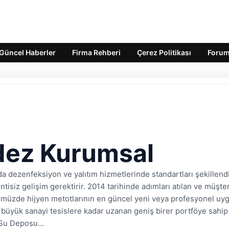
Güncel Haberler
Firma Rehberi
Çerez Politikası
Foru
dez Kurumsal
a dezenfeksiyon ve yalıtım hizmetlerinde standartları şekillen
sintisiz gelişim gerektirir. 2014 tarihinde adımları atılan ve mü
müzde hijyen metotlarının en güncel yeni veya profesyonel uyg
n büyük sanayi tesislere kadar uzanan geniş birer portföye sah
 Su Deposu…