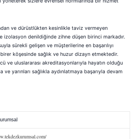
ı yöneterek sizlere evrensel normlarında bir hizmet
ndan ve dürüstlükten kesinlikle taviz vermeyen
izolasyon denildiğinde zihne düşen birinci markadır.
yla sürekli gelişen ve müşterilerine en başarılıyı
r birer köşesinde sağlık ve huzur dizayn etmektedir.
ü ve uluslararası akreditasyonlarıyla hayatın olduğu
 ve yarınları sağlıkla aydınlatmaya başarıyla devam
urumsal
ww.tekdezkurumsal.com/