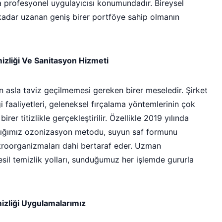
a profesyonel uygulayıcısı konumundadır. Bireysel
 kadar uzanan geniş birer portföye sahip olmanın
zliği Ve Sanitasyon Hizmeti
çin asla taviz geçilmemesi gereken birer meseledir. Şirket
 faaliyetleri, geleneksel fırçalama yöntemlerinin çok
er titizlikle gerçekleştirilir. Özellikle 2019 yılında
adığımız ozonizasyon metodu, suyun saf formunu
kroorganizmaları dahi bertaraf eder. Uzman
esil temizlik yolları, sunduğumuz her işlemde gururla
mizliği Uygulamalarımız