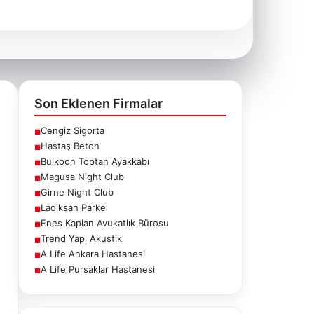
Son Eklenen Firmalar
Cengiz Sigorta
■
Hastaş Beton
■
Bulkoon Toptan Ayakkabı
■
Magusa Night Club
■
Girne Night Club
■
Ladiksan Parke
■
Enes Kaplan Avukatlık Bürosu
■
Trend Yapı Akustik
■
A Life Ankara Hastanesi
■
A Life Pursaklar Hastanesi
■