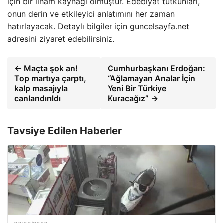
için bir ilham kaynağı olmuştur. Edebiyat tutkunları,
onun derin ve etkileyici anlatımını her zaman
hatırlayacak. Detaylı bilgiler için guncelsayfa.net
adresini ziyaret edebilirsiniz.
← Maçta şok an!
Cumhurbaşkanı Erdoğan:
Top martıya çarptı,
“Ağlamayan Analar İçin
kalp masajıyla
Yeni Bir Türkiye
canlandırıldı
Kuracağız” →
Tavsiye Edilen Haberler