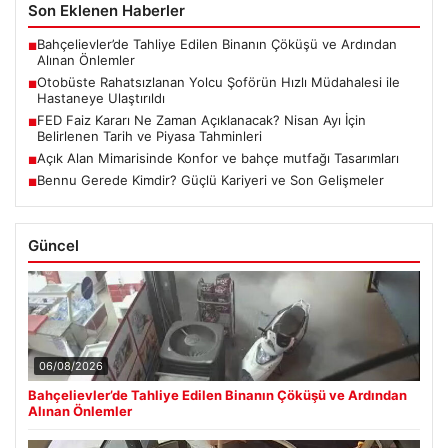
Son Eklenen Haberler
Bahçelievler’de Tahliye Edilen Binanın Çöküşü ve Ardından
■
Alınan Önlemler
Otobüste Rahatsızlanan Yolcu Şoförün Hızlı Müdahalesi ile
■
Hastaneye Ulaştırıldı
FED Faiz Kararı Ne Zaman Açıklanacak? Nisan Ayı İçin
■
Belirlenen Tarih ve Piyasa Tahminleri
Açık Alan Mimarisinde Konfor ve bahçe mutfağı Tasarımları
■
Bennu Gerede Kimdir? Güçlü Kariyeri ve Son Gelişmeler
■
Güncel
06/08/2026
Bahçelievler’de Tahliye Edilen Binanın Çöküşü ve Ardından
Alınan Önlemler