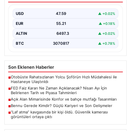
Tahminleri
USD
47.59
▲ +0.02%
Altın, dolar, borsa ve kripto para yatırımcılarının
yakından takip ettiği gelişmelerden biri de ABD…
EUR
55.21
▲ +0.18%
ALTIN
6497.3
▲ +0.02%
BTC
3070817
▲ +0.78%
Son Eklenen Haberler
Otobüste Rahatsızlanan Yolcu Şoförün Hızlı Müdahalesi ile
■
Hastaneye Ulaştırıldı
FED Faiz Kararı Ne Zaman Açıklanacak? Nisan Ayı İçin
■
Belirlenen Tarih ve Piyasa Tahminleri
Açık Alan Mimarisinde Konfor ve bahçe mutfağı Tasarımları
■
Bennu Gerede Kimdir? Güçlü Kariyeri ve Son Gelişmeler
■
“Laf atma” kavgasında bir kişi öldü. Güvenlik kamerası
■
görüntüleri ortaya çıktı