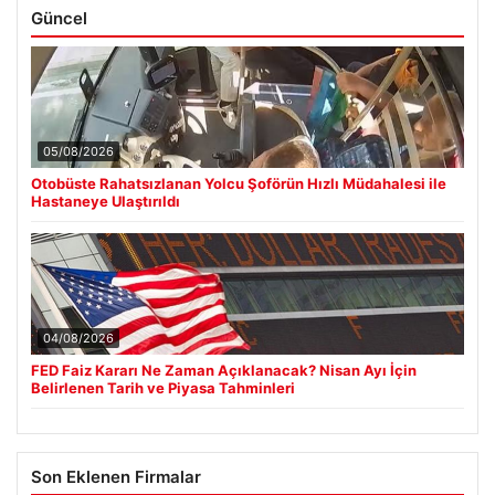
Güncel
05/08/2026
Otobüste Rahatsızlanan Yolcu Şoförün Hızlı Müdahalesi ile
Hastaneye Ulaştırıldı
04/08/2026
FED Faiz Kararı Ne Zaman Açıklanacak? Nisan Ayı İçin
Belirlenen Tarih ve Piyasa Tahminleri
Son Eklenen Firmalar