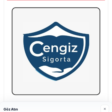
Hastaş Beton
×
Göz Atın
26/05/2026