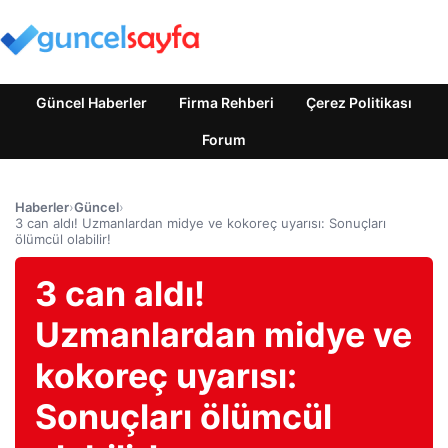
Güncel Haberler
Firma Rehberi
Çerez Politikası
Forum
Haberler
›
Güncel
›
3 can aldı! Uzmanlardan midye ve kokoreç uyarısı: Sonuçları
ölümcül olabilir!
3 can aldı!
Uzmanlardan midye ve
kokoreç uyarısı:
Sonuçları ölümcül