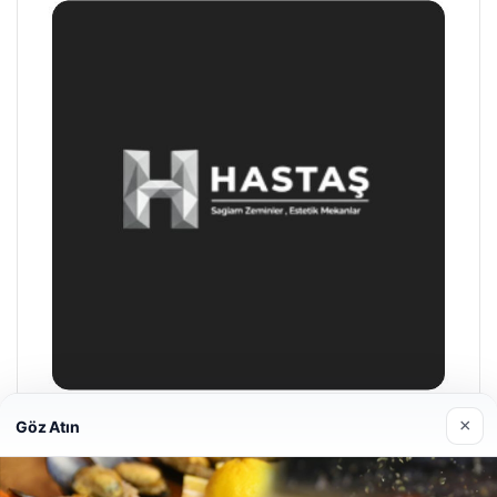
×
Göz Atın
Hastaş Beton
26/05/2026