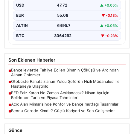
USD
47.72
▲ +0.05%
Trabzon’da halk otobüsünde aniden rahatsızlanan 76
yaşındaki Hasan Öner, yolcuların desteği ve şoför
EUR
55.08
▼ -0.13%
Sinan…
ALTIN
6495.7
▲ +0.05%
BTC
3064292
▼ -0.23%
Son Eklenen Haberler
Bahçelievler’de Tahliye Edilen Binanın Çöküşü ve Ardından
■
Alınan Önlemler
Otobüste Rahatsızlanan Yolcu Şoförün Hızlı Müdahalesi ile
■
Hastaneye Ulaştırıldı
FED Faiz Kararı Ne Zaman Açıklanacak? Nisan Ayı İçin
■
Belirlenen Tarih ve Piyasa Tahminleri
Açık Alan Mimarisinde Konfor ve bahçe mutfağı Tasarımları
■
Bennu Gerede Kimdir? Güçlü Kariyeri ve Son Gelişmeler
■
Güncel