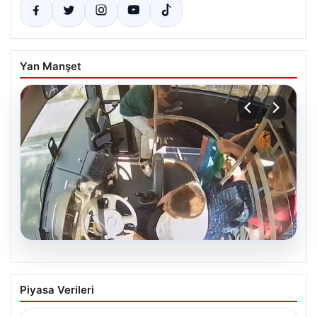
Yan Manşet
05.08.2026
Otobüste Rahatsızlanan Yolcu Şoförün
Piyasa Verileri
Hızlı Müdahalesi ile Hastaneye
Ulaştırıldı