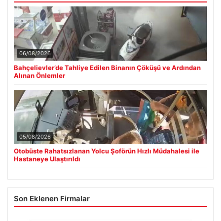
06/08/2026
Bahçelievler’de Tahliye Edilen Binanın Çöküşü ve Ardından
Alınan Önlemler
05/08/2026
Otobüste Rahatsızlanan Yolcu Şoförün Hızlı Müdahalesi ile
Hastaneye Ulaştırıldı
Son Eklenen Firmalar