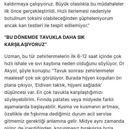
kaldırmaya çalışıyoruz. Büyük olasılıkla bu müdahaleler
ilk önce gerçekleştirildi. Hızlı ilerlemesi nedeniyle
botulinum toksini olabileceğinden şüpheleniyorum
ancak kan testleri ile tespit edilemiyor.”
“BU DÖNEMDE TAVUKLA DAHA SIK
KARŞILAŞIYORUZ”
Uzman, bu tür zehirlenmelerin ilk 6-12 saat içinde çok
hızlı ishale ve sıvı kaybına neden olduğunu söylüyor. Dr
Akyol, şöyle konuştu: “Tavuk sonrası zehirlenmeler
maalesef çok sık görülüyor. Burada hijyen koşulları ön
plana çıkıyor, ‘Eldiven taktık, hijyeni sağladık’
düşüncesi var. En çok tavukla karşılaştığımızı
söyleyebilirim. Fırında patates veya midyede farklı
aşamalarda başlayabilir. Kusma ve kusmanın artması,
özellikle de fışkırma dediğimiz durum acil servise
gitmemiz gerektiği anlamına gelir. Midye aynı zamanda
pirinç de içerdiğinden, korunmasız bırakılırsa hızla