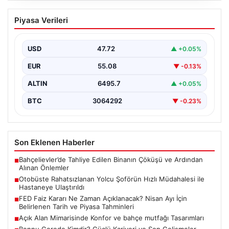
Otobüste Rahatsızlanan Yolcu Şoförün
Piyasa Verileri
Hızlı Müdahalesi ile Hastaneye
Ulaştırıldı
USD
47.72
▲ +0.05%
Trabzon’da halk otobüsünde aniden rahatsızlanan 76
yaşındaki Hasan Öner, yolcuların desteği ve şoför
EUR
55.08
▼ -0.13%
Sinan…
ALTIN
6495.7
▲ +0.05%
BTC
3064292
▼ -0.23%
Son Eklenen Haberler
Bahçelievler’de Tahliye Edilen Binanın Çöküşü ve Ardından
■
Alınan Önlemler
Otobüste Rahatsızlanan Yolcu Şoförün Hızlı Müdahalesi ile
■
Hastaneye Ulaştırıldı
FED Faiz Kararı Ne Zaman Açıklanacak? Nisan Ayı İçin
■
Belirlenen Tarih ve Piyasa Tahminleri
Açık Alan Mimarisinde Konfor ve bahçe mutfağı Tasarımları
■