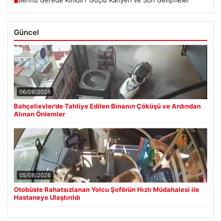
Bennu Gerede Kimdir? Güçlü Kariyeri ve Son Gelişmeler
■
Güncel
06/08/2026
Bahçelievler’de Tahliye Edilen Binanın Çöküşü ve Ardından
Alınan Önlemler
05/08/2026
Otobüste Rahatsızlanan Yolcu Şoförün Hızlı Müdahalesi ile
Hastaneye Ulaştırıldı