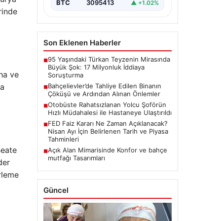
BTC
3095413
▲ +1.02%
rinde
Son Eklenen Haberler
95 Yaşındaki Türkan Teyzenin Mirasında
■
Büyük Şok: 17 Milyonluk İddiaya
ha ve
Soruşturma
fa
Bahçelievler’de Tahliye Edilen Binanın
■
Çöküşü ve Ardından Alınan Önlemler
Otobüste Rahatsızlanan Yolcu Şoförün
■
Hızlı Müdahalesi ile Hastaneye Ulaştırıldı
FED Faiz Kararı Ne Zaman Açıklanacak?
■
Nisan Ayı İçin Belirlenen Tarih ve Piyasa
Tahminleri
Beate
Açık Alan Mimarisinde Konfor ve bahçe
■
mutfağı Tasarımları
der
erleme
Güncel