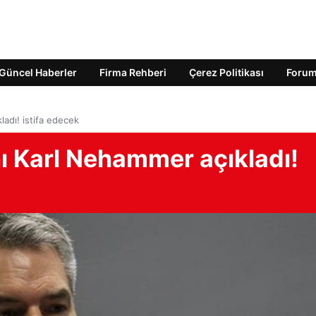
Güncel Haberler
Firma Rehberi
Çerez Politikası
Foru
adı! istifa edecek
 Karl Nehammer açıkladı!