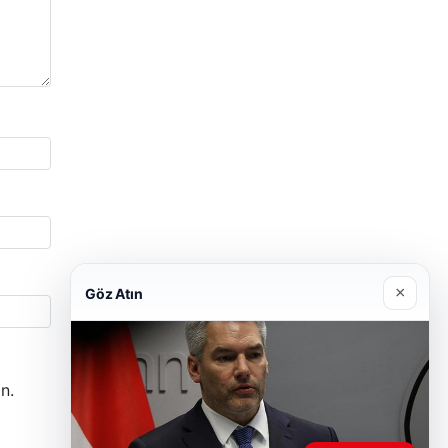
×
Göz Atın
n.