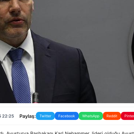
Paylaş:
5 22:25
Twitter
Facebook
WhatsApp
Reddit
Pinte
dı. Avusturya Başbakanı Karl Nehammer, lideri olduğu Avus