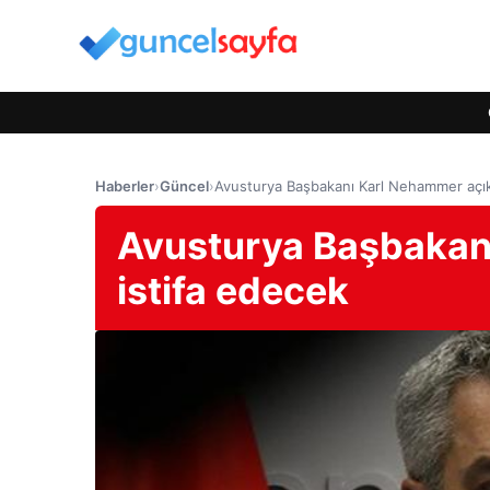
Haberler
›
Güncel
›
Avusturya Başbakanı Karl Nehammer açıkl
Avusturya Başbakanı
istifa edecek