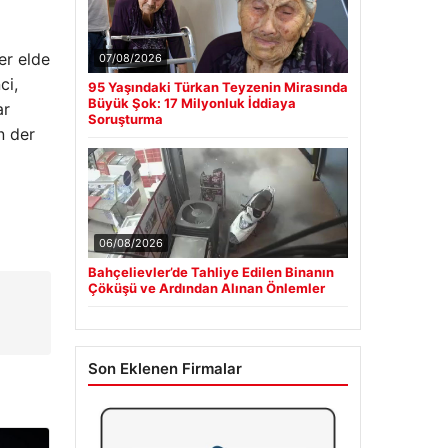
er elde
07/08/2026
ci,
95 Yaşındaki Türkan Teyzenin Mirasında
Büyük Şok: 17 Milyonluk İddiaya
ar
Soruşturma
n der
06/08/2026
Bahçelievler’de Tahliye Edilen Binanın
Çöküşü ve Ardından Alınan Önlemler
Son Eklenen Firmalar