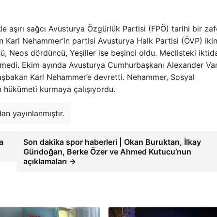
e aşırı sağcı Avusturya Özgürlük Partisi (FPÖ) tarihi bir zaf
an Karl Nehammer’in partisi Avusturya Halk Partisi (ÖVP) ikin
 Neos dördüncü, Yeşiller ise beşinci oldu. Meclisteki iktid
istemedi. Ekim ayında Avusturya Cumhurbaşkanı Alexander Va
aşbakan Karl Nehammer’e devretti. Nehammer, Sosyal
n hükümeti kurmaya çalışıyordu.
an yayınlanmıştır.
a
Son dakika spor haberleri | Okan Buruktan, İlkay
Gündoğan, Berke Özer ve Ahmed Kutucu’nun
açıklamaları →