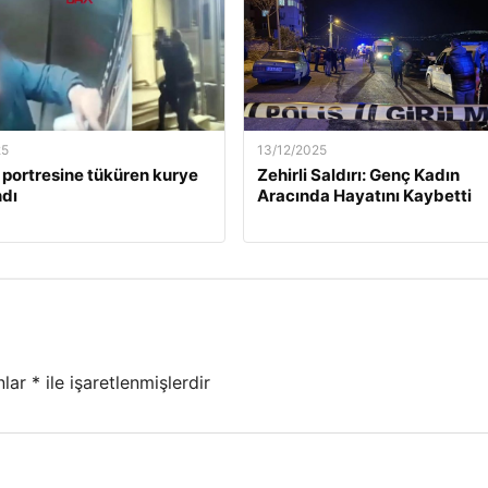
25
13/12/2025
 portresine tüküren kurye
Zehirli Saldırı: Genç Kadın
dı
Aracında Hayatını Kaybetti
nlar
*
ile işaretlenmişlerdir