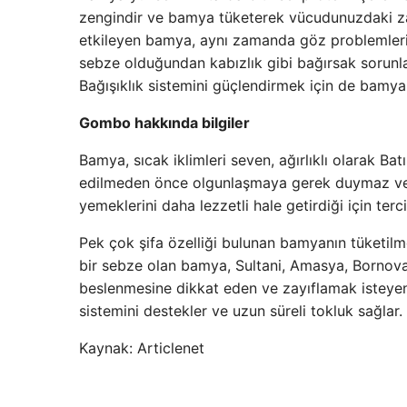
zengindir ve bamya tüketerek vücudunuzdaki zara
etkileyen bamya, aynı zamanda göz problemlerin
sebze olduğundan kabızlık gibi bağırsak sorunlar
Bağışıklık sistemini güçlendirmek için de bamya 
Gombo hakkında bilgiler
Bamya, sıcak iklimleri seven, ağırlıklı olarak Ba
edilmeden önce olgunlaşmaya gerek duymaz ve o
yemeklerini daha lezzetli hale getirdiği için ter
Pek çok şifa özelliği bulunan bamyanın tüketilme
bir sebze olan bamya, Sultani, Amasya, Bornova v
beslenmesine dikkat eden ve zayıflamak isteyen k
sistemini destekler ve uzun süreli tokluk sağlar.
Kaynak: Articlenet