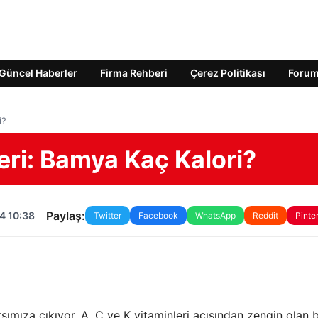
Güncel Haberler
Firma Rehberi
Çerez Politikası
Foru
i?
ri: Bamya Kaç Kalori?
Paylaş:
4 10:38
Twitter
Facebook
WhatsApp
Reddit
Pinte
ımıza çıkıyor. A, C ve K vitaminleri açısından zengin olan