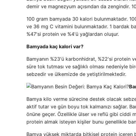
demir ve magnezyum açısından da zengindir. 100 
100 gram bamyada 30 kalori bulunmaktadır. 10
ve 36 mg C vitamini bulunmaktadır. 1 bardak ba
%47'si protein ve %4'ü yağlardan oluşur.
Bamyada kaç kalori var?
Bamyanın %23'ü karbonhidrat, %22'si protein ve
süre tok tutması ve sağlıklı olması nedeniyle bi
sebzedir ve ülkemizde de yetiştirilmektedir.
Ba
Bamya kilo verme sürecine destek olacak sebzeler
aktif tutar ve gün boyu tok kalmanızı sağlar. Bam
önüne geçer. Özellikle ülser ve reflü gibi ciddi m
protein almak isteyen kişiler bunu genellikle bam
Bamya yüksek miktarda bitkisel protein içeren b