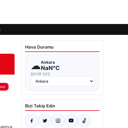
m
Hava Durumu
☁
Ankara
NaN°C
ŞEHIR SEÇ
rest
Bizi Takip Edin
 bamya,