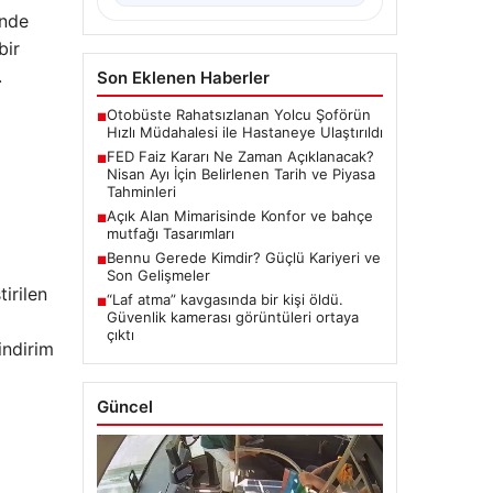
önde
bir
.
Son Eklenen Haberler
Otobüste Rahatsızlanan Yolcu Şoförün
■
Hızlı Müdahalesi ile Hastaneye Ulaştırıldı
FED Faiz Kararı Ne Zaman Açıklanacak?
■
Nisan Ayı İçin Belirlenen Tarih ve Piyasa
Tahminleri
Açık Alan Mimarisinde Konfor ve bahçe
■
mutfağı Tasarımları
Bennu Gerede Kimdir? Güçlü Kariyeri ve
■
Son Gelişmeler
irilen
“Laf atma” kavgasında bir kişi öldü.
■
Güvenlik kamerası görüntüleri ortaya
çıktı
indirim
Güncel