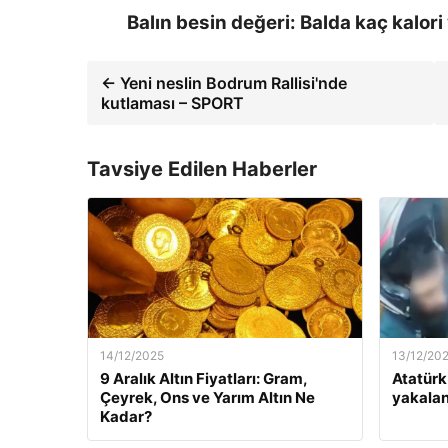
Balın besin değeri: Balda kaç kalori
← Yeni neslin Bodrum Rallisi'nde
kutlaması – SPORT
Tavsiye Edilen Haberler
14/12/2025
13/12/20
9 Aralık Altın Fiyatları: Gram,
Atatürk
Çeyrek, Ons ve Yarım Altın Ne
yakalan
Kadar?