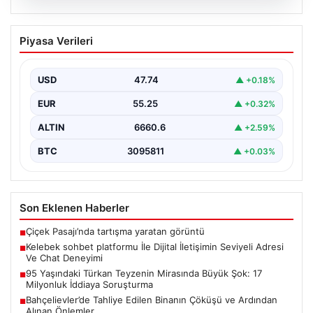
08.08.2026
Kelebek sohbet platformu İle Dijital
Piyasa Verileri
İletişimin Seviyeli Adresi Ve Chat
Deneyimi
USD
47.74
▲ +0.18%
İnternet dünyasında insanların kaliteli bir biçimde irtibat
kurması ciddi bir hassasiyet barındırmaktadır.
EUR
55.25
▲ +0.32%
Günümüzde pek…
ALTIN
6660.6
▲ +2.59%
BTC
3095811
▲ +0.03%
Son Eklenen Haberler
Çiçek Pasajı’nda tartışma yaratan görüntü
■
Kelebek sohbet platformu İle Dijital İletişimin Seviyeli Adresi
■
Ve Chat Deneyimi
95 Yaşındaki Türkan Teyzenin Mirasında Büyük Şok: 17
■
Milyonluk İddiaya Soruşturma
Bahçelievler’de Tahliye Edilen Binanın Çöküşü ve Ardından
■
Alınan Önlemler