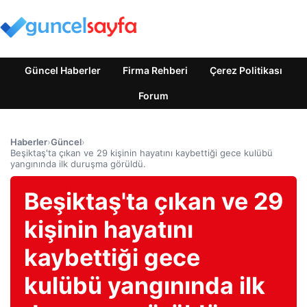
Güncel Haberler
Firma Rehberi
Çerez Politikası
Forum
Haberler
›
Güncel
›
Beşiktaş'ta çıkan ve 29 kişinin hayatını kaybettiği gece kulübü
yangınında ilk duruşma görüldü.
Beşiktaş'ta çıkan ve 29
kişinin hayatını
kaybettiği gece
kulübü yangınında ilk