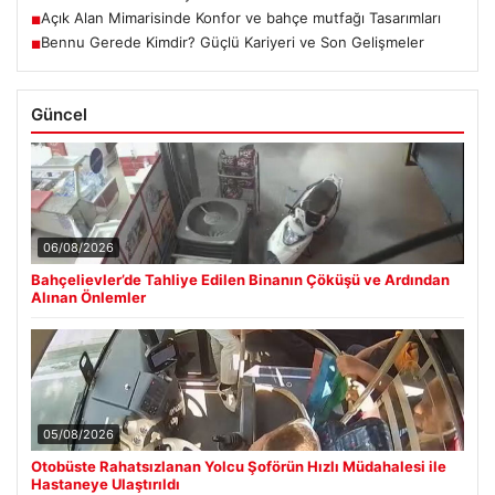
Açık Alan Mimarisinde Konfor ve bahçe mutfağı Tasarımları
■
Bennu Gerede Kimdir? Güçlü Kariyeri ve Son Gelişmeler
■
Güncel
06/08/2026
Bahçelievler’de Tahliye Edilen Binanın Çöküşü ve Ardından
Alınan Önlemler
05/08/2026
Otobüste Rahatsızlanan Yolcu Şoförün Hızlı Müdahalesi ile
Hastaneye Ulaştırıldı