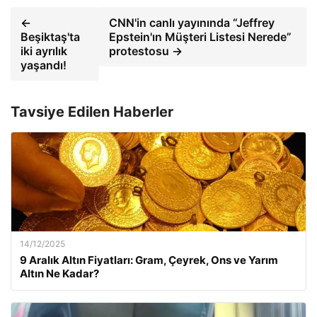
←
CNN'in canlı yayınında “Jeffrey
Beşiktaş'ta
Epstein'ın Müşteri Listesi Nerede”
iki ayrılık
protestosu →
yaşandı!
Tavsiye Edilen Haberler
14/12/2025
9 Aralık Altın Fiyatları: Gram, Çeyrek, Ons ve Yarım
Altın Ne Kadar?