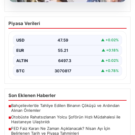
05.08.2026
Otobüste Rahatsızlanan Yolcu Şoförün
Piyasa Verileri
Hızlı Müdahalesi ile Hastaneye
Ulaştırıldı
USD
47.59
▲ +0.02%
Trabzon’da halk otobüsünde aniden rahatsızlanan 76
yaşındaki Hasan Öner, yolcuların desteği ve şoför
EUR
55.21
▲ +0.18%
Sinan…
ALTIN
6497.3
▲ +0.02%
BTC
3070817
▲ +0.78%
Son Eklenen Haberler
Bahçelievler’de Tahliye Edilen Binanın Çöküşü ve Ardından
■
Alınan Önlemler
Otobüste Rahatsızlanan Yolcu Şoförün Hızlı Müdahalesi ile
■
Hastaneye Ulaştırıldı
FED Faiz Kararı Ne Zaman Açıklanacak? Nisan Ayı İçin
■
Belirlenen Tarih ve Piyasa Tahminleri