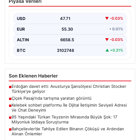
Piyasa Verileri
görüntü
{“title”: “Çiçek Pasajı Önünde Reklam Uygulamaları
Tartışma Yarattı”, “content”: “ İstanbul’un tarihi
USD
47.71
▼ -0.03%
dokusunu yansıtan…
EUR
55.30
• 0.01%
ALTIN
6658.5
▼ -0.03%
BTC
3102746
▲ +0.21%
Son Eklenen Haberler
Erdoğan davet etti: Avusturya Şansölyesi Christian Stocker
■
Türkiye’ye geliyor
Çiçek Pasajı’nda tartışma yaratan görüntü
■
Kelebek sohbet platformu İle Dijital İletişimin Seviyeli Adresi
■
Ve Chat Deneyimi
95 Yaşındaki Türkan Teyzenin Mirasında Büyük Şok: 17
■
Milyonluk İddiaya Soruşturma
Bahçelievler’de Tahliye Edilen Binanın Çöküşü ve Ardından
■
Alınan Önlemler