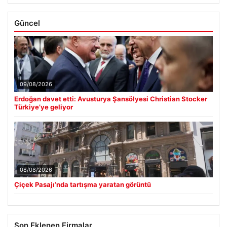
Güncel
09/08/2026
Erdoğan davet etti: Avusturya Şansölyesi Christian Stocker
Türkiye’ye geliyor
08/08/2026
Çiçek Pasajı’nda tartışma yaratan görüntü
Son Eklenen Firmalar