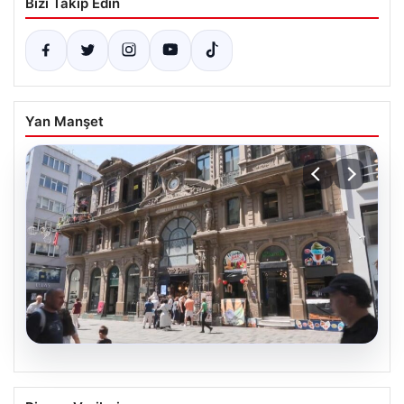
Bizi Takip Edin
Yan Manşet
08.08.2026
Çiçek Pasajı’nda tartışma yaratan