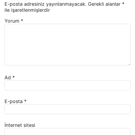
E-posta adresiniz yayınlanmayacak.
Gerekli alanlar
*
ile işaretlenmişlerdir
Yorum
*
Ad
*
E-posta
*
İnternet sitesi