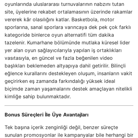
oyunlarında uluslararası turnuvalarının nabzını tutan
site, üyelerine rekabet ortalamasının üzerinde rakamlar
vererek kâr olasılığını katlar. Basketbola, motor
sporlarına, sanal sporlara varıncaya dek pek çok farklı
kategoride binlerce oyun alternatifi tüm dakika
tazelenir. Kumarhane bölümünde mutlaka küresel lider
yer alan oyun sağlayıcılarıyla yapılan iş ortaklıkları
vasıtasıyla, en güncel ve fazla beğenilen video
başlıkları beklemeden altyapıya dahil getirilir. Bilinçli
eğlence kurallarını destekleyen oluşum, insanların vakit
geçirirken eş zamanda farkındalığı yüksek ideal
biçimde zaman yaşamalarını destek amaçlayan nitelikli
kimliğe sahip bulunmaktadır.
Bonus
Süreçleri
İle
Üye
Avantajları
Tek başına içerik zenginliği değil, benzer süreçte
sunulan promosyonlar ile kampanyalar bile herhangi bir