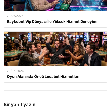
29/06/2026
Raykobet Vip Dünyası İle Yüksek Hizmet Deneyimi
23/06/2026
Oyun Alanında Öncü Locabet Hizmetleri
Bir yanıt yazın