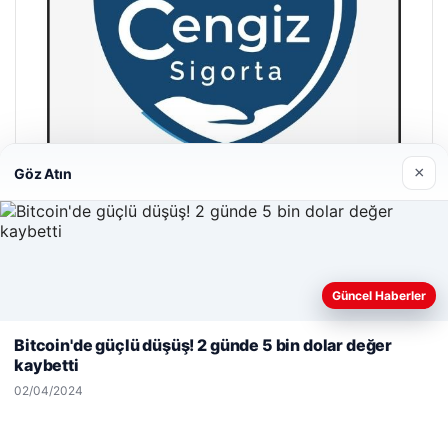
×
Göz Atın
Hastaş Beton
26/05/2026
Güncel Haberler
Web sitemizi nasıl kullandığınızı daha iyi anlayabilmek,
deneyiminizi kişiselleştirmek ve geliştirmek amacıyla çerezler
Bitcoin'de güçlü düşüş! 2 günde 5 bin dolar değer
kullanıyoruz.
Çerez Politikamız
kaybetti
Reddet
Kabul Et
02/04/2024
© 2026 Güncel Sayfa – Güncel Haberler