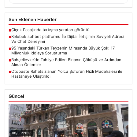
Son Eklenen Haberler
Çiçek Pasajı’nda tartışma yaratan görüntü
■
Kelebek sohbet platformu İle Dijital İletişimin Seviyeli Adresi
■
Ve Chat Deneyimi
95 Yaşındaki Türkan Teyzenin Mirasında Büyük Şok: 17
■
Milyonluk İddiaya Soruşturma
Bahçelievler’de Tahliye Edilen Binanın Çöküşü ve Ardından
■
Alınan Önlemler
Otobüste Rahatsızlanan Yolcu Şoförün Hızlı Müdahalesi ile
■
Hastaneye Ulaştırıldı
Güncel
08/08/2026