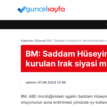
Haberler
›
Güncel
›
BM: Saddam Hüseyin'in devrilmesinden s
BM: Saddam Hüseyin'
kurulan Irak siyasi
admin
•
01.06.2024 12:46
BM, ABD öncülüğündeki işgalin Saddam Hüseyin'i
misyonunun sona erdirilmesi yönünde oy kulland