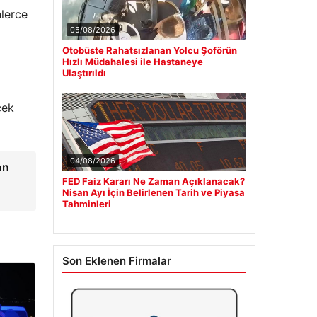
nlerce
05/08/2026
Otobüste Rahatsızlanan Yolcu Şoförün
Hızlı Müdahalesi ile Hastaneye
Ulaştırıldı
cek
04/08/2026
on
FED Faiz Kararı Ne Zaman Açıklanacak?
Nisan Ayı İçin Belirlenen Tarih ve Piyasa
Tahminleri
Son Eklenen Firmalar