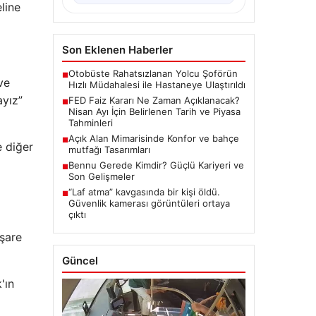
line
Son Eklenen Haberler
Otobüste Rahatsızlanan Yolcu Şoförün
■
ve
Hızlı Müdahalesi ile Hastaneye Ulaştırıldı
ayız”
FED Faiz Kararı Ne Zaman Açıklanacak?
■
Nisan Ayı İçin Belirlenen Tarih ve Piyasa
Tahminleri
Açık Alan Mimarisinde Konfor ve bahçe
■
e diğer
mutfağı Tasarımları
Bennu Gerede Kimdir? Güçlü Kariyeri ve
■
Son Gelişmeler
“Laf atma” kavgasında bir kişi öldü.
■
Güvenlik kamerası görüntüleri ortaya
çıktı
işare
Güncel
'ın