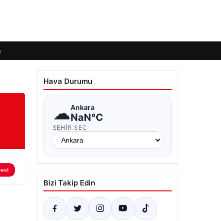
m
Hava Durumu
☁
Ankara
NaN°C
ŞEHIR SEÇ
rest
Bizi Takip Edin