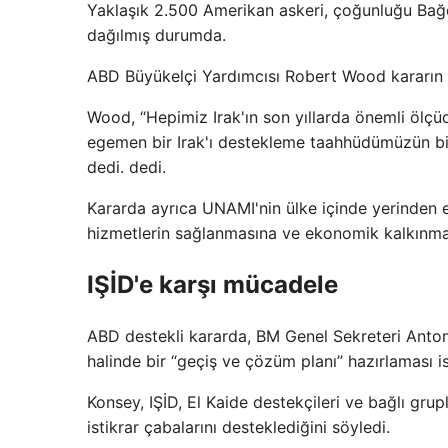
Yaklaşık 2.500 Amerikan askeri, çoğunluğu Bağd
dağılmış durumda.
ABD Büyükelçi Yardımcısı Robert Wood kararın k
Wood, “Hepimiz Irak'ın son yıllarda önemli ölçüd
egemen bir Irak'ı destekleme taahhüdümüzün bir
dedi. dedi.
Kararda ayrıca UNAMI'nin ülke içinde yerinden ed
hizmetlerin sağlanmasına ve ekonomik kalkınmaya
IŞİD'e karşı mücadele
ABD destekli kararda, BM Genel Sekreteri Antoni
halinde bir “geçiş ve çözüm planı” hazırlaması is
Konsey, IŞİD, El Kaide destekçileri ve bağlı gr
istikrar çabalarını desteklediğini söyledi.