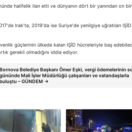
münde halifelik ilan etti ve dünyanın dört bir yanından on bi
17'de Irak'ta, 2019'da ise Suriye'de yenilgiye uğratılan IŞİD
enlik güçlerinin ülkede kalan IŞİD hücreleriyle baş edebile
tık gerekli olmadığını iddia ediyor.
Bornova Belediye Başkanı Ömer Eşki, vergi ödemelerinin s
gününde Mali İşler Müdürlüğü çalışanları ve vatandaşlarla
buluştu – GÜNDEM →