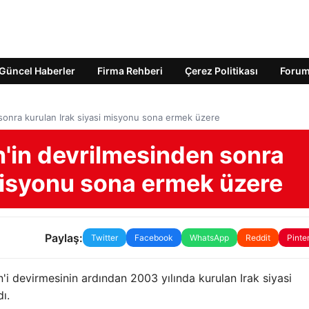
Güncel Haberler
Firma Rehberi
Çerez Politikası
Foru
onra kurulan Irak siyasi misyonu sona ermek üzere
in devrilmesinden sonra
 misyonu sona ermek üzere
Paylaş:
Twitter
Facebook
WhatsApp
Reddit
Pinte
 devirmesinin ardından 2003 yılında kurulan Irak siyasi
ı.