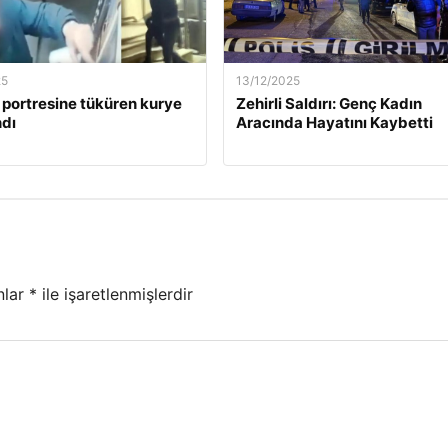
25
13/12/2025
 portresine tüküren kurye
Zehirli Saldırı: Genç Kadın
dı
Aracında Hayatını Kaybetti
nlar
*
ile işaretlenmişlerdir