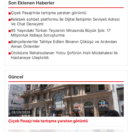
Son Eklenen Haberler
Çiçek Pasajı’nda tartışma yaratan görüntü
■
Kelebek sohbet platformu İle Dijital İletişimin Seviyeli Adresi
■
Ve Chat Deneyimi
95 Yaşındaki Türkan Teyzenin Mirasında Büyük Şok: 17
■
Milyonluk İddiaya Soruşturma
Bahçelievler’de Tahliye Edilen Binanın Çöküşü ve Ardından
■
Alınan Önlemler
Otobüste Rahatsızlanan Yolcu Şoförün Hızlı Müdahalesi ile
■
Hastaneye Ulaştırıldı
Güncel
08/08/2026
Çiçek Pasajı’nda tartışma yaratan görüntü