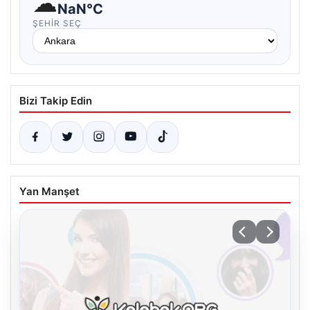
☁
NaN°C
ŞEHIR SEÇ
Bizi Takip Edin
Yan Manşet