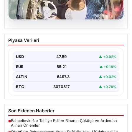
05.08.2026
Otobüste Rahatsızlanan Yolcu Şoförün
Piyasa Verileri
Hızlı Müdahalesi ile Hastaneye
Ulaştırıldı
USD
47.59
▲ +0.02%
Trabzon’da halk otobüsünde aniden rahatsızlanan 76
yaşındaki Hasan Öner, yolcuların desteği ve şoför
EUR
55.21
▲ +0.18%
Sinan…
ALTIN
6497.3
▲ +0.02%
BTC
3070817
▲ +0.78%
Son Eklenen Haberler
Bahçelievler’de Tahliye Edilen Binanın Çöküşü ve Ardından
■
Alınan Önlemler
Otobüste Rahatsızlanan Yolcu Şoförün Hızlı Müdahalesi ile