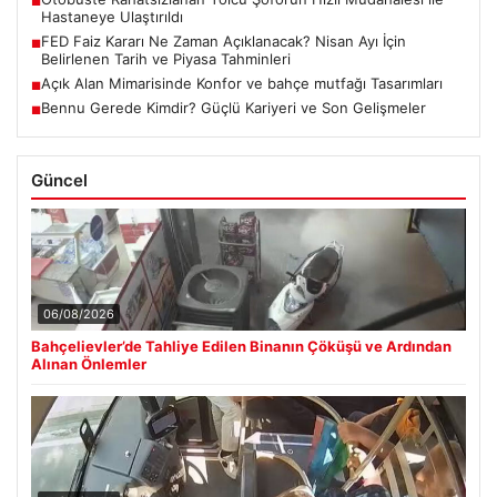
■
Hastaneye Ulaştırıldı
FED Faiz Kararı Ne Zaman Açıklanacak? Nisan Ayı İçin
■
Belirlenen Tarih ve Piyasa Tahminleri
Açık Alan Mimarisinde Konfor ve bahçe mutfağı Tasarımları
■
Bennu Gerede Kimdir? Güçlü Kariyeri ve Son Gelişmeler
■
Güncel
06/08/2026
Bahçelievler’de Tahliye Edilen Binanın Çöküşü ve Ardından
Alınan Önlemler