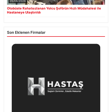
05/08/2026
Otobüste Rahatsızlanan Yolcu Şoförün Hızlı Müdahalesi ile
Hastaneye Ulaştırıldı
Son Eklenen Firmalar