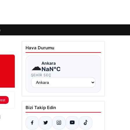
m
Hava Durumu
☁
Ankara
NaN°C
ŞEHIR SEÇ
rest
Bizi Takip Edin
i