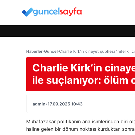
Haberler
›
Güncel
›
Charlie Kirk’in cinayet şüphesi “nitelikli 
Charlie Kirk’in cinaye
ile suçlanıyor: ölüm 
admin
•
17.09.2025 10:43
Muhafazakar politikanın ana isimlerinden biri ol
haline gelen bir dönüm noktası kurduktan sonra