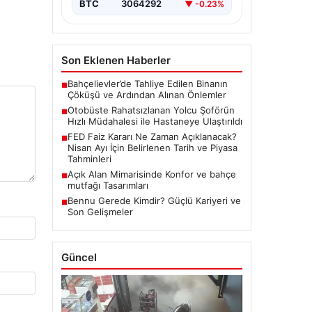
BTC
3064292
▼ -0.23%
Son Eklenen Haberler
Bahçelievler’de Tahliye Edilen Binanın
■
Çöküşü ve Ardından Alınan Önlemler
Otobüste Rahatsızlanan Yolcu Şoförün
■
Hızlı Müdahalesi ile Hastaneye Ulaştırıldı
FED Faiz Kararı Ne Zaman Açıklanacak?
■
Nisan Ayı İçin Belirlenen Tarih ve Piyasa
Tahminleri
Açık Alan Mimarisinde Konfor ve bahçe
■
mutfağı Tasarımları
Bennu Gerede Kimdir? Güçlü Kariyeri ve
■
Son Gelişmeler
Güncel