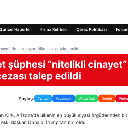
Güncel Haberler
Firma Rehberi
Çerez Politikası
Foru
cinayet” ile suçlanıyor: ölüm cezası talep edildi
t şüphesi “nitelikli cinayet”
cezası talep edildi
Paylaş:
Twitter
Facebook
WhatsApp
Reddit
Pinte
an Kirk, Arizona’da ülkenin en büyük siyasi örgütlerinden bir
 eski Başkan Donald Trump’tan biri oldu.