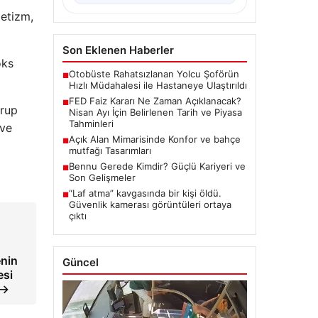
letizm,
Son Eklenen Haberler
oks
Otobüste Rahatsızlanan Yolcu Şoförün
■
Hızlı Müdahalesi ile Hastaneye Ulaştırıldı
FED Faiz Kararı Ne Zaman Açıklanacak?
■
grup
Nisan Ayı İçin Belirlenen Tarih ve Piyasa
Tahminleri
 ve
Açık Alan Mimarisinde Konfor ve bahçe
■
mutfağı Tasarımları
Bennu Gerede Kimdir? Güçlü Kariyeri ve
■
Son Gelişmeler
“Laf atma” kavgasında bir kişi öldü.
■
Güvenlik kamerası görüntüleri ortaya
çıktı
nin
Güncel
esi
 →