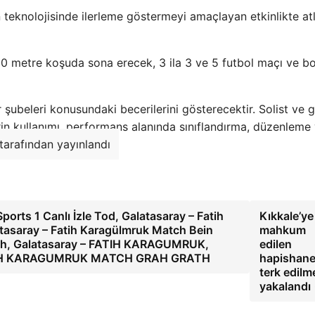
n teknolojisinde ilerleme göstermeyi amaçlayan etkinlikte at
0 metre koşuda sona erecek, 3 ila 3 ve 5 futbol maçı ve b
 şubeleri konusundaki becerilerini gösterecektir. Solist ve 
n kullanımı, performans alanında sınıflandırma, düzenleme
 tarafından yayınlandı
orts 1 Canlı İzle Tod, Galatasaray – Fatih
Kıkkale’ye
atasaray – Fatih Karagülmruk Match Bein
mahkum
atch, Galatasaray – FATIH KARAGUMRUK,
edilen
IH KARAGUMRUK MATCH GRAH GRATH
hapishane
terk edilm
yakalandı