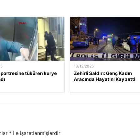
25
13/12/2025
 portresine tüküren kurye
Zehirli Saldırı: Genç Kadın
dı
Aracında Hayatını Kaybetti
nlar
*
ile işaretlenmişlerdir