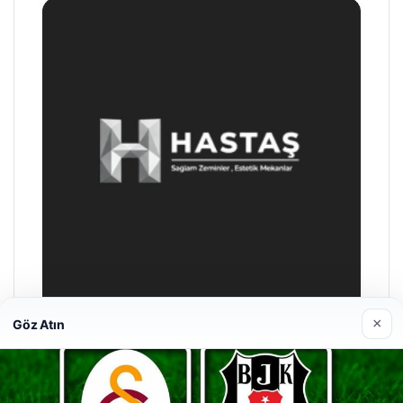
×
Göz Atın
Hastaş Beton
26/05/2026