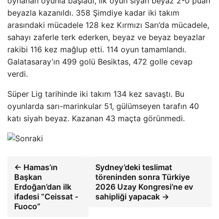
oynanan oyunla başladı, ilk oyun siyah beyaz 2-0 puan
beyazla kazanıldı. 358 Şimdiye kadar iki takım
arasındaki mücadele 128 kez Kırmızı Sarı’da mücadele,
sahayı zaferle terk ederken, beyaz ve beyaz beyazlar
rakibi 116 kez mağlup etti. 114 oyun tamamlandı.
Galatasaray’ın 499 golü Besiktas, 472 golle cevap
verdi.
Süper Lig tarihinde iki takım 134 kez savaştı. Bu
oyunlarda sarı-marinkular 51, gülümseyen tarafın 40
katı siyah beyaz. Kazanan 43 maçta görünmedi.
← Hamas’ın
Sydney’deki teslimat
Başkan
töreninden sonra Türkiye
Erdoğan’dan ilk
2026 Uzay Kongresi’ne ev
ifadesi “Ceissat -
sahipliği yapacak →
Fuoco”