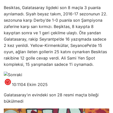
Besiktas, Galatasaray ligdeki son 8 maçla 3 puanla
ayrılamadı. Siyah beyaz takım, 2016-17 sezonunun 22.
sezonuna karşı Derby’de 1-0 puanla son Şampiyona
zaferine karşı sarı kırmızı. Beşiktas, 8 kayıpta 8
kayıptan sonra ve 1 geri çekilme ulaştı. Öte yandan
Galatasaray, rakip Seyrantpe’de 16 yazışmada sadece
2 kez yenildi. Yellow-Kirmenküllar, SeyancePe’de 15
oyun, ağları ileten gollerin 25 katını oynarken Besiktas
rakibine 12 golle cevap verdi. Ali Sami Yen Spot
kompleksi, 15 yarışmadan sadece 1’i oynamadı.
10:11
04 Ekim 2025
Galatasaray’ın evindeki son 28 resmi maçta bileği
bükülmedi