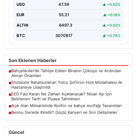
yakından takip ettiği gelişmelerden biri de ABD…
EUR
55.21
▲ +0.18%
ALTIN
6497.3
▲ +0.02%
BTC
3070817
▲ +0.78%
Son Eklenen Haberler
Bahçelievler’de Tahliye Edilen Binanın Çöküşü ve Ardından
■
Alınan Önlemler
Otobüste Rahatsızlanan Yolcu Şoförün Hızlı Müdahalesi ile
■
Hastaneye Ulaştırıldı
FED Faiz Kararı Ne Zaman Açıklanacak? Nisan Ayı İçin
■
Belirlenen Tarih ve Piyasa Tahminleri
Açık Alan Mimarisinde Konfor ve bahçe mutfağı Tasarımları
■
Bennu Gerede Kimdir? Güçlü Kariyeri ve Son Gelişmeler
■
Güncel