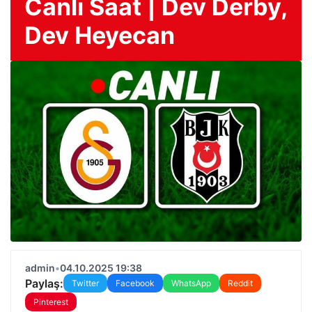
Canlı Saat | Dev Derby,
Dev Heyecan
admin
•
04.10.2025 19:38
Paylaş:
Twitter
Facebook
WhatsApp
Reddit
Pinterest