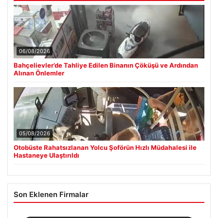
06/08/2026
Bahçelievler’de Tahliye Edilen Binanın Çöküşü ve Ardından
Alınan Önlemler
05/08/2026
Otobüste Rahatsızlanan Yolcu Şoförün Hızlı Müdahalesi ile
Hastaneye Ulaştırıldı
Son Eklenen Firmalar