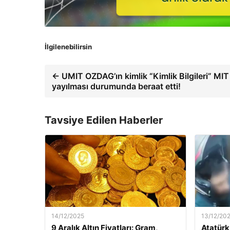
İlgilenebilirsin
← UMIT OZDAG’ın kimlik “Kimlik Bilgileri” MIT
yayılması durumunda beraat etti!
Tavsiye Edilen Haberler
14/12/2025
13/12/20
9 Aralık Altın Fiyatları: Gram,
Atatürk