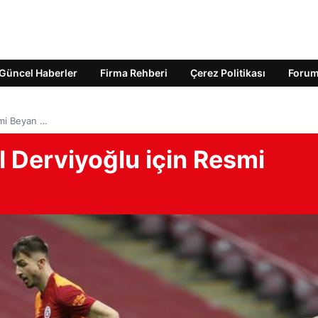
Güncel Haberler
Firma Rehberi
Çerez Politikası
Foru
smi Beyan …
l Derviyoğlu için Resmi