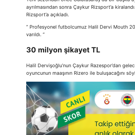
ayrılmasından sonra Çaykur Rizsport’a kiralandı
Rizsport’a açıkladı.
” Profesyonel futbolcumuz Halil Dervi Mouth 20
varıldı. ”
30 milyon şikayet TL
Halil Dervişoğlu’nun Çaykur Razespor’dan gelec
oyuncunun maaşının Rizero ile buluşacağını söy