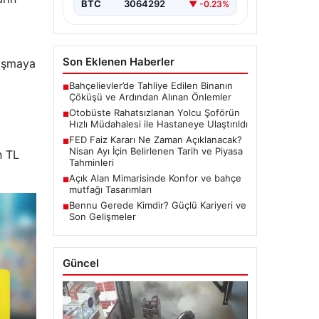
BTC
3064292
▼ -0.23%
Son Eklenen Haberler
laşmaya
Bahçelievler’de Tahliye Edilen Binanın
■
Çöküşü ve Ardından Alınan Önlemler
Otobüste Rahatsızlanan Yolcu Şoförün
■
Hızlı Müdahalesi ile Hastaneye Ulaştırıldı
FED Faiz Kararı Ne Zaman Açıklanacak?
■
Nisan Ayı İçin Belirlenen Tarih ve Piyasa
n TL
Tahminleri
Açık Alan Mimarisinde Konfor ve bahçe
■
mutfağı Tasarımları
Bennu Gerede Kimdir? Güçlü Kariyeri ve
■
Son Gelişmeler
Güncel