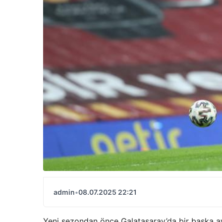
admin
•
08.07.2025 22:21
Yeni sezondan önce Galatasaray’da bir başka ayrı