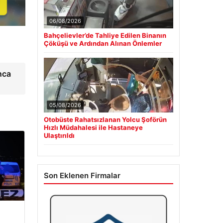
06/08/2026
Bahçelievler’de Tahliye Edilen Binanın
Çöküşü ve Ardından Alınan Önlemler
nca
05/08/2026
Otobüste Rahatsızlanan Yolcu Şoförün
Hızlı Müdahalesi ile Hastaneye
Ulaştırıldı
Son Eklenen Firmalar