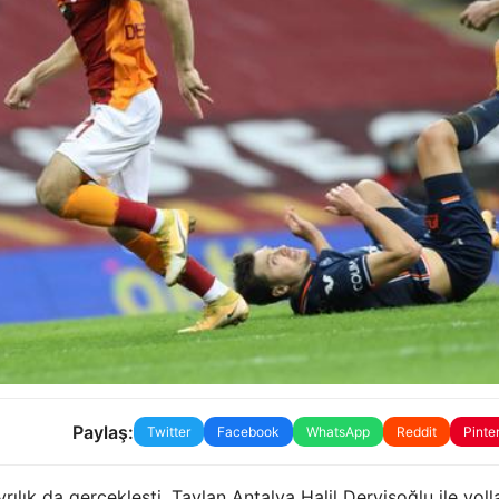
Paylaş:
Twitter
Facebook
WhatsApp
Reddit
Pinte
lık da gerçekleşti. Taylan Antalya Halil Dervişoğlu ile yoll