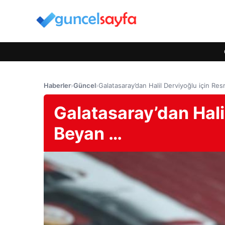
Haberler
›
Güncel
›
Galatasaray’dan Halil Derviyoğlu için Re
Galatasaray’dan Hali
Beyan …