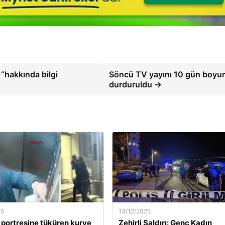
 “hakkında bilgi
Söncü TV yayını 10 gün boyu
durduruldu →
25
13/12/2025
 portresine tüküren kurye
Zehirli Saldırı: Genç Kadın