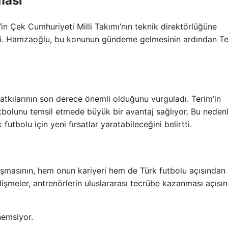
ması
m’in Çek Cumhuriyeti Milli Takımı’nın teknik direktörlüğüne
i. Hamzaoğlu, bu konunun gündeme gelmesinin ardından Te
atkılarının son derece önemli olduğunu vurguladı. Terim’in
utbolunu temsil etmede büyük bir avantaj sağlıyor. Bu nedenl
utbolu için yeni fırsatlar yaratabileceğini belirtti.
ışmasının, hem onun kariyeri hem de Türk futbolu açısından
elişmeler, antrenörlerin uluslararası tecrübe kazanması açısı
nemsiyor.