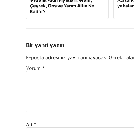
9 Aralık Altın Fiyatları: Gram,
Atatürk
Çeyrek, Ons ve Yarım Altın Ne
yakalan
Kadar?
Bir yanıt yazın
E-posta adresiniz yayınlanmayacak.
Gerekli ala
Yorum
*
Ad
*