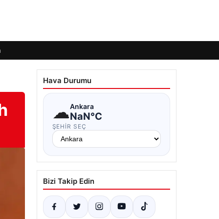
m
Hava Durumu
h
☁
Ankara
NaN°C
ŞEHIR SEÇ
Bizi Takip Edin