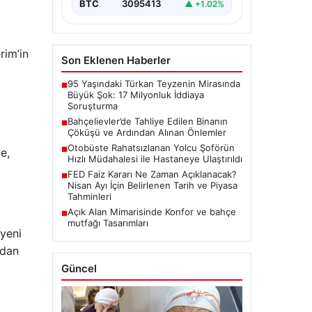
BTC
3095413
▲ +1.02%
rim’in
Son Eklenen Haberler
95 Yaşındaki Türkan Teyzenin Mirasında
■
Büyük Şok: 17 Milyonluk İddiaya
Soruşturma
Bahçelievler’de Tahliye Edilen Binanın
■
Çöküşü ve Ardından Alınan Önlemler
Otobüste Rahatsızlanan Yolcu Şoförün
■
e,
Hızlı Müdahalesi ile Hastaneye Ulaştırıldı
FED Faiz Kararı Ne Zaman Açıklanacak?
■
Nisan Ayı İçin Belirlenen Tarih ve Piyasa
Tahminleri
Açık Alan Mimarisinde Konfor ve bahçe
■
mutfağı Tasarımları
 yeni
ndan
Güncel