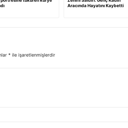
 portresine tüküren kurye
Zehirli Saldırı: Genç Kadın
dı
Aracında Hayatını Kaybetti
nlar
*
ile işaretlenmişlerdir