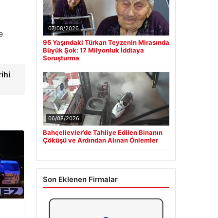
07/08/2026
e
95 Yaşındaki Türkan Teyzenin Mirasında
Büyük Şok: 17 Milyonluk İddiaya
Soruşturma
ihi
06/08/2026
Bahçelievler’de Tahliye Edilen Binanın
Çöküşü ve Ardından Alınan Önlemler
Son Eklenen Firmalar