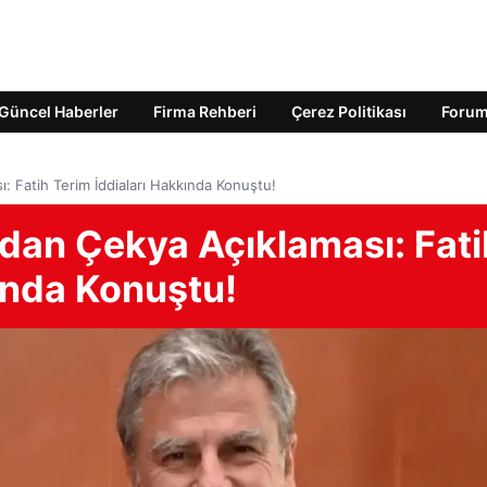
Güncel Haberler
Firma Rehberi
Çerez Politikası
Foru
 Fatih Terim İddiaları Hakkında Konuştu!
an Çekya Açıklaması: Fati
ında Konuştu!