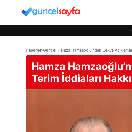
Haberler
›
Güncel
›
Hamza Hamzaoğlu’ndan Çekya Açıklaması:
Hamza Hamzaoğlu’nd
Terim İddiaları Hakk