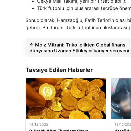
Çekya Milli Takımı, yeni bir fırsat olabilir.
Türk futbolu için uluslararası tecrübe öneml
Sonuç olarak, Hamzaoğlu, Fatih Terim’in olası 
getirdi. Bu durum, Türk futbolunun uluslararası
← Moiz Mitrani: Triko İplikten Global finans
dünyasına Uzanan Etkileyici kariyer serüveni
Tavsiye Edilen Haberler
14/12/2025
13/12/20