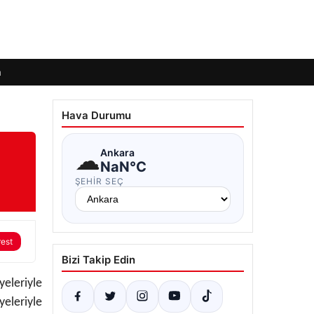
m
Hava Durumu
☁
Ankara
NaN°C
ŞEHIR SEÇ
rest
Bizi Takip Edin
yeleriyle
eleriyle