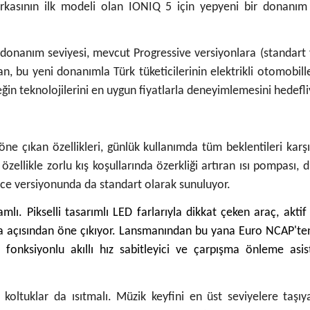
kasının ilk modeli olan IONIQ 5 için yepyeni bir donanım 
” donanım seviyesi, mevcut Progressive versiyonlara (standart
n, bu yeni donanımla Türk tüketicilerinin elektrikli otomobil
in teknolojilerini en uygun fiyatlarla deneyimlemesini hedefli
 çıkan özellikleri, günlük kullanımda tüm beklentileri karşı
özellikle zorlu kış koşullarında özerkliği artıran ısı pompası, 
ce versiyonunda da standart olarak sunuluyor.
ı. Pikselli tasarımlı LED farlarıyla dikkat çeken araç, aktif
ma açısından öne çıkıyor. Lansmanından bu yana Euro NCAP'ten
onksiyonlu akıllı hız sabitleyici ve çarpışma önleme asist
oltuklar da ısıtmalı. Müzik keyfini en üst seviyelere taşı