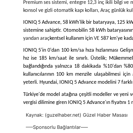
Premium ses sistemi, entegre 12,3 inç ikili bilgi v
konsol ve gizli otomatik kapı kolları, Araç günlük ku
IONIQ 5 Advance, 58 kWh'lik bir bataryaya, 125 kW'
sistemine sahiptir. Otomobilin 58 kWh bataryasın
yandan araç
kentsel kullanım için
VE
587 km'ye kada
IONIQ 5'in 0'dan 100 km/sa hıza hızlanması Geliş
hız ise 185 km/saat ile sınırlı. Üstelik; Mükemme
bağlandığında yalnızca 18 dakikada %10'dan %80'
kullanıcılarının 100 km menzile ulaşabilmesi için 
yeterli. Hyundai, IONIQ 5 Advance modelini 7 farklı d
Türkiye'de model atağına çeşitli modeller ve yeni
vergisi dilimine giren IONIQ 5 Advance'ın fiyatını 1 
Kaynak: (guzelhaber.net) Güzel Haber Masası
—–Sponsorlu Bağlantılar—–