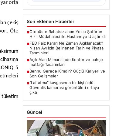
ayar orta
Son Eklenen Haberler
dan çekiş
yor.
. Öte
Otobüste Rahatsızlanan Yolcu Şoförün
■
Hızlı Müdahalesi ile Hastaneye Ulaştırıldı
FED Faiz Kararı Ne Zaman Açıklanacak?
■
Nisan Ayı İçin Belirlenen Tarih ve Piyasa
maksimum
Tahminleri
 cihazına
Açık Alan Mimarisinde Konfor ve bahçe
■
mutfağı Tasarımları
 IONIQ 5
Bennu Gerede Kimdir? Güçlü Kariyeri ve
■
 etmeleri
Son Gelişmeler
“Laf atma” kavgasında bir kişi öldü.
■
Güvenlik kamerası görüntüleri ortaya
çıktı
l tüketim
Güncel