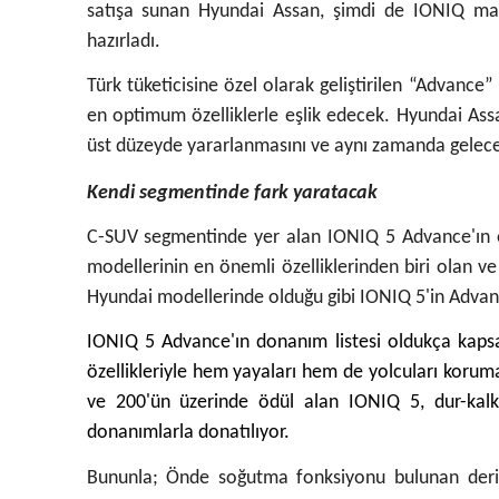
satışa sunan Hyundai Assan, şimdi de IONIQ mar
hazırladı.
Türk tüketicisine özel olarak geliştirilen “Advance
en optimum özelliklerle eşlik edecek. Hyundai Assa
üst düzeyde yararlanmasını ve aynı zamanda geleceğ
Kendi segmentinde fark yaratacak
C-SUV segmentinde yer alan IONIQ 5 Advance'ın öne
modellerinin en önemli özelliklerinden biri olan ve 
Hyundai modellerinde olduğu gibi IONIQ 5'in Advan
IONIQ 5 Advance'ın donanım listesi oldukça kapsaml
özellikleriyle hem yayaları hem de yolcuları koru
ve 200'ün üzerinde ödül alan IONIQ 5, dur-kalk f
donanımlarla donatılıyor.
Bununla; Önde soğutma fonksiyonu bulunan deri k