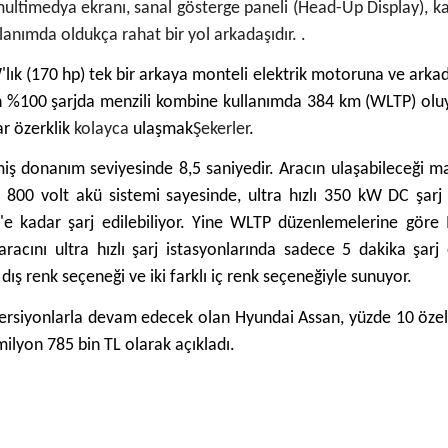
e multimedya ekranı, sanal gösterge paneli (Head-Up Display), k
llanımda oldukça rahat bir yol arkadaşıdır. .
lık (170 hp) tek bir arkaya monteli elektrik motoruna ve arka
ın %100 şarjda menzili kombine kullanımda 384 km (WLTP) olu
r özerklik
kolayca
ulaşmak
Şekerler
.
miş donanım seviyesinde 8,5 saniyedir. Aracın ulaşabileceği 
l 800 volt akü sistemi sayesinde, ultra hızlı 350 kW DC şarj
e kadar şarj edilebiliyor. Yine WLTP düzenlemelerine göre
aracını ultra hızlı şarj istasyonlarında sadece 5 dakika şarj
ış renk seçeneği ve iki farklı iç renk seçeneğiyle sunuyor.
 versiyonlarla devam edecek olan Hyundai Assan, yüzde 10 öze
milyon 785 bin TL olarak açıkladı.