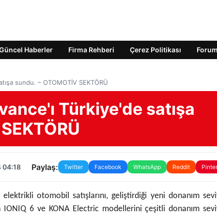
Güncel Haberler
Firma Rehberi
Çerez Politikası
Foru
 satışa sundu. – OTOMOTİV SEKTÖRÜ
ance'ı Türkiye'de satışa
V SEKTÖRÜ
Paylaş:
 04:18
Twitter
Facebook
WhatsApp
Reddit
Pinte
lektrikli otomobil satışlarını, geliştirdiği yeni donanım sevi
 IONIQ 6 ve KONA Electric modellerini çeşitli donanım seviy