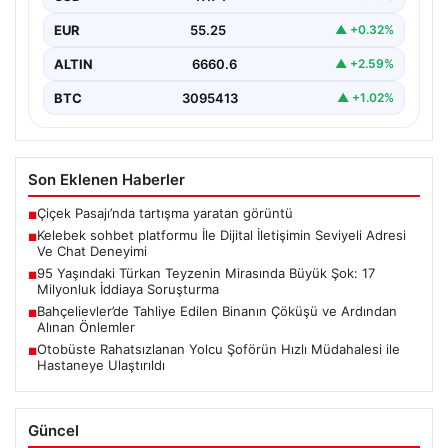
kurması ciddi bir hassasiyet barındırmaktadır.
EUR
55.25
▲ +0.32%
Günümüzde pek…
ALTIN
6660.6
▲ +2.59%
BTC
3095413
▲ +1.02%
Son Eklenen Haberler
Çiçek Pasajı’nda tartışma yaratan görüntü
■
Kelebek sohbet platformu İle Dijital İletişimin Seviyeli Adresi
■
Ve Chat Deneyimi
95 Yaşındaki Türkan Teyzenin Mirasında Büyük Şok: 17
■
Milyonluk İddiaya Soruşturma
Bahçelievler’de Tahliye Edilen Binanın Çöküşü ve Ardından
■
Alınan Önlemler
Otobüste Rahatsızlanan Yolcu Şoförün Hızlı Müdahalesi ile
■
Hastaneye Ulaştırıldı
Güncel