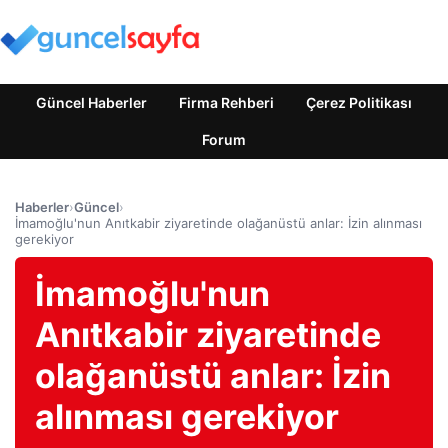
Güncel Haberler
Firma Rehberi
Çerez Politikası
Forum
Haberler
›
Güncel
›
İmamoğlu'nun Anıtkabir ziyaretinde olağanüstü anlar: İzin alınması
gerekiyor
İmamoğlu'nun
Anıtkabir ziyaretinde
olağanüstü anlar: İzin
alınması gerekiyor