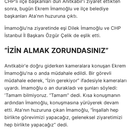
CHP'li ilçe başkanları dün Anıtkabir'i ziyaret ettikten
sonra, bugün Ekrem İmamoğlu ve ilçe belediye
başkanları Ata'nın huzuruna çıktı.
İmamoğlu'na ziyaretinde eşi Dilek İmamoğlu ve CHP
İstanbul İl Başkanı Özgür Çelik de eşlik etti.
“İZİN ALMAK ZORUNDASINIZ”
Anıtkabir'e doğru giderken kameralara konuşan Ekrem
İmamoğlu'na o anda müdahale edildi. Bir görevli
müdahale ederek, “İzin gerekiyor” ifadesiyle kameraları
uyardı. İmamoğlu o an durakladı ve şunları söyledi:
'Tamam bilmiyoruz. “Tamam” dedi. Kısa konuşmanın
ardından İmamoğlu, konuşmasına yürüyerek devam
etti. Ata'nın huzuruna çıkan İmamoğlu, “İnşallah hep
birlikte görevimizi yapacağız, geleneksel ziyaretimizi
hep birlikte yapacağız” dedi.