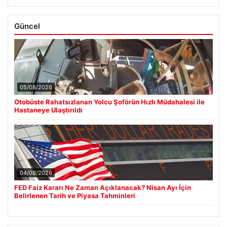
Güncel
05/08/2026
Otobüste Rahatsızlanan Yolcu Şoförün Hızlı Müdahalesi ile
Hastaneye Ulaştırıldı
04/08/2026
FED Faiz Kararı Ne Zaman Açıklanacak? Nisan Ayı İçin
Belirlenen Tarih ve Piyasa Tahminleri