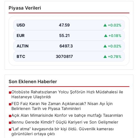
FED Faiz Kararı Ne Zaman Açıklanacak?
Piyasa Verileri
Nisan Ayı İçin Belirlenen Tarih ve Piyasa
Tahminleri
USD
47.59
▲ +0.02%
Altın, dolar, borsa ve kripto para yatırımcılarının
yakından takip ettiği gelişmelerden biri de ABD…
EUR
55.21
▲ +0.18%
ALTIN
6497.3
▲ +0.02%
BTC
3070817
▲ +0.78%
Son Eklenen Haberler
Otobüste Rahatsızlanan Yolcu Şoförün Hızlı Müdahalesi ile
■
Hastaneye Ulaştırıldı
FED Faiz Kararı Ne Zaman Açıklanacak? Nisan Ayı İçin
■
Belirlenen Tarih ve Piyasa Tahminleri
Açık Alan Mimarisinde Konfor ve bahçe mutfağı Tasarımları
■
Bennu Gerede Kimdir? Güçlü Kariyeri ve Son Gelişmeler
■
“Laf atma” kavgasında bir kişi öldü. Güvenlik kamerası
■
görüntüleri ortaya çıktı