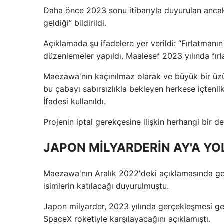
Daha önce 2023 sonu itibarıyla duyurulan anca
geldiği” bildirildi.
Açıklamada şu ifadelere yer verildi: “Fırlatmanı
düzenlemeler yapıldı. Maalesef 2023 yılında fı
Maezawa'nın kaçınılmaz olarak ve büyük bir üzün
bu çabayı sabırsızlıkla bekleyen herkese içtenli
İfadesi kullanıldı.
Projenin iptal gerekçesine ilişkin herhangi bir d
JAPON MİLYARDERİN AY'A Y
Maezawa'nın Aralık 2022'deki açıklamasında gez
isimlerin katılacağı duyurulmuştu.
Japon milyarder, 2023 yılında gerçekleşmesi ger
SpaceX roketiyle karşılayacağını açıklamıştı.