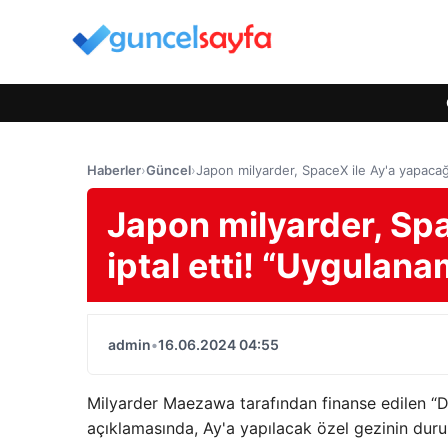
Haberler
›
Güncel
›
Japon milyarder, SpaceX ile Ay'a yapacağı
Japon milyarder, Spa
iptal etti! “Uygulana
admin
•
16.06.2024 04:55
Milyarder Maezawa tarafından finanse edilen “D
açıklamasında, Ay'a yapılacak özel gezinin dur