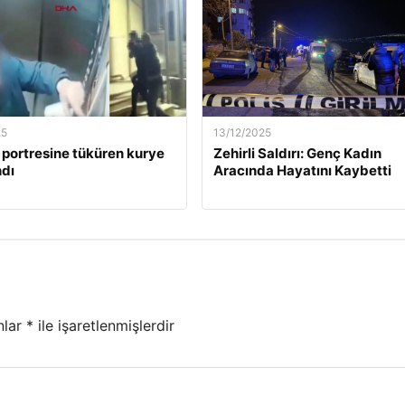
25
13/12/2025
 portresine tüküren kurye
Zehirli Saldırı: Genç Kadın
dı
Aracında Hayatını Kaybetti
nlar
*
ile işaretlenmişlerdir