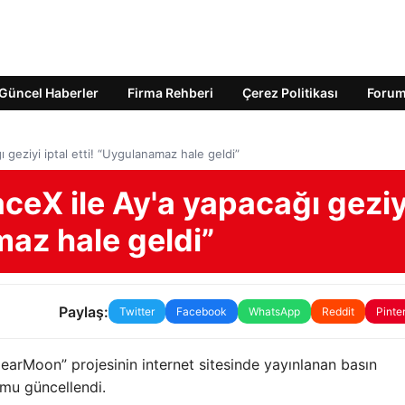
Güncel Haberler
Firma Rehberi
Çerez Politikası
Foru
 geziyi iptal etti! “Uygulanamaz hale geldi”
ceX ile Ay'a yapacağı geziy
maz hale geldi”
Paylaş:
Twitter
Facebook
WhatsApp
Reddit
Pinte
earMoon” projesinin internet sitesinde yayınlanan basın
umu güncellendi.