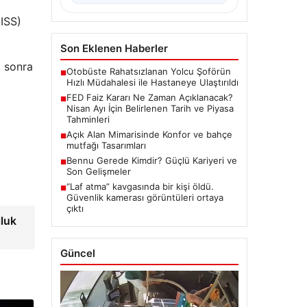
(ISS)
Son Eklenen Haberler
a sonra
Otobüste Rahatsızlanan Yolcu Şoförün
■
Hızlı Müdahalesi ile Hastaneye Ulaştırıldı
FED Faiz Kararı Ne Zaman Açıklanacak?
■
Nisan Ayı İçin Belirlenen Tarih ve Piyasa
Tahminleri
Açık Alan Mimarisinde Konfor ve bahçe
■
mutfağı Tasarımları
Bennu Gerede Kimdir? Güçlü Kariyeri ve
■
Son Gelişmeler
“Laf atma” kavgasında bir kişi öldü.
■
Güvenlik kamerası görüntüleri ortaya
çıktı
lluk
Güncel