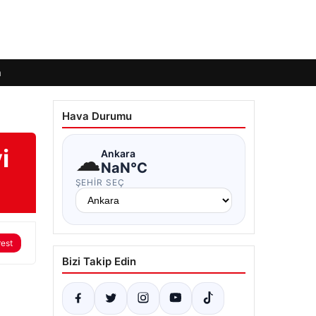
m
Hava Durumu
i
☁
Ankara
NaN°C
ŞEHIR SEÇ
rest
Bizi Takip Edin