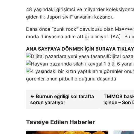
48 yaşındaki girişimci ve milyarder koleksiyon
giden ilk Japon sivil” unvanını kazandı.
Daha önce “punk rock” davulcusu olan Maezawa'n
moda dünyasına adım attığı biliniyor. (AA)
Bu i
ANA SAYFAYA DÖNMEK İÇİN BURAYA TIKLAY
Dijital paza
görenler onun pitbull olduğunu düşündü
← Burnun eğriliği sol tarafta
TMMOB başkan
sorun yaratıyor
içinde – Son 
Tavsiye Edilen Haberler