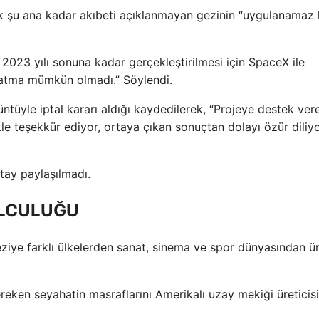
k şu ana kadar akıbeti açıklanmayan gezinin “uygulanamaz 
n 2023 yılı sonuna kadar gerçekleştirilmesi için SpaceX ile
rlatma mümkün olmadı.” Söylendi.
tüyle iptal kararı aldığı kaydedilerek, “Projeye destek ver
kle teşekkür ediyor, ortaya çıkan sonuçtan dolayı özür diliyo
etay paylaşılmadı.
OLCULUĞU
iye farklı ülkelerden sanat, sinema ve spor dünyasından ü
eken seyahatin masraflarını Amerikalı uzay mekiği üreticisi