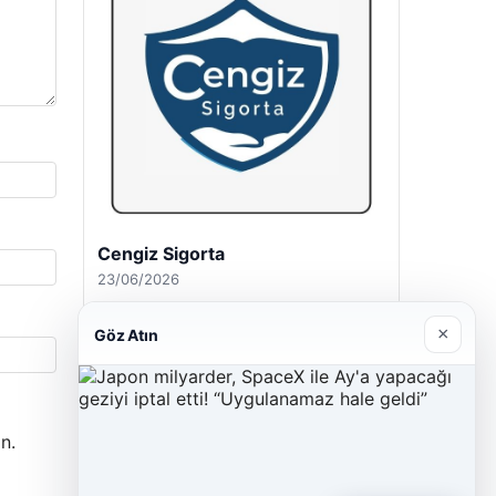
Cengiz Sigorta
23/06/2026
×
Göz Atın
n.