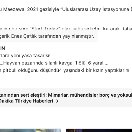
cu Maezawa, 2021 gezisiyle “Uluslararası Uzay İstasyonuna 
ın bir süre “Start Today” plak satış şirketini kurarak dah
çerik Enes Çırtlık tarafından yayınlanmıştır.
IN
rlara yeni yasa tasarısı!
Hayvan pazarında silahlı kavga! 1 ölü, 6 yaralı…
4 yaşındaki bir kızın yaptıklarını
ından sert eleştiri: Mimarlar, mühendisler borç ve yoksu
Dakika Türkiye Haberleri →