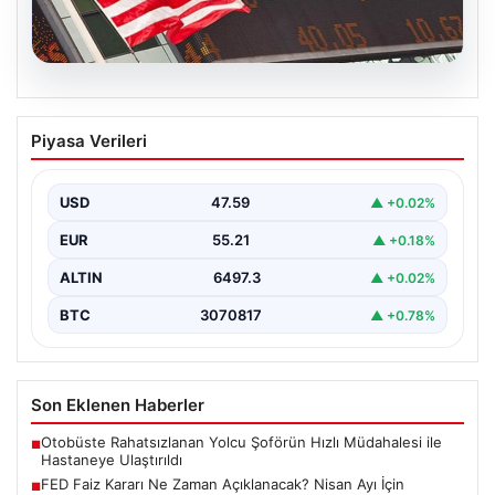
04.08.2026
FED Faiz Kararı Ne Zaman Açıklanacak?
Piyasa Verileri
Nisan Ayı İçin Belirlenen Tarih ve Piyasa
Tahminleri
USD
47.59
▲ +0.02%
Altın, dolar, borsa ve kripto para yatırımcılarının
yakından takip ettiği gelişmelerden biri de ABD…
EUR
55.21
▲ +0.18%
ALTIN
6497.3
▲ +0.02%
BTC
3070817
▲ +0.78%
Son Eklenen Haberler
Otobüste Rahatsızlanan Yolcu Şoförün Hızlı Müdahalesi ile
■
Hastaneye Ulaştırıldı
FED Faiz Kararı Ne Zaman Açıklanacak? Nisan Ayı İçin
■