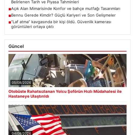
Belirlenen Tarih ve Piyasa Tahminleri
Açık Alan Mimarisinde Konfor ve bahçe mutfağı Tasarımları
■
Bennu Gerede Kimdir? Güçlü Kariyeri ve Son Gelişmeler
■
“Laf atma” kavgasında bir kişi öldü. Güvenlik kamerası
■
görüntüleri ortaya çıktı
Güncel
05/08/2026
Otobüste Rahatsızlanan Yolcu Şoförün Hızlı Müdahalesi ile
Hastaneye Ulaştırıldı
04/08/2026