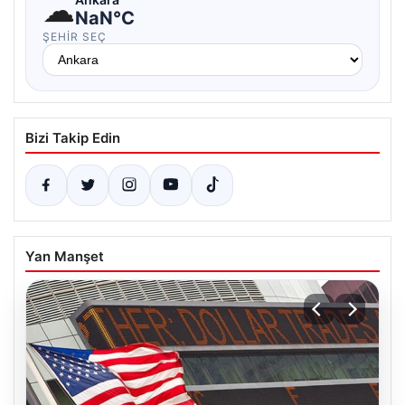
☁
NaN°C
ŞEHIR SEÇ
Bizi Takip Edin
Yan Manşet