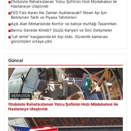
Otobüste Rahatsızlanan Yolcu Şoförün Hızlı Müdahalesi ile
■
Hastaneye Ulaştırıldı
FED Faiz Kararı Ne Zaman Açıklanacak? Nisan Ayı İçin
■
Belirlenen Tarih ve Piyasa Tahminleri
Açık Alan Mimarisinde Konfor ve bahçe mutfağı Tasarımları
■
Bennu Gerede Kimdir? Güçlü Kariyeri ve Son Gelişmeler
■
“Laf atma” kavgasında bir kişi öldü. Güvenlik kamerası
■
görüntüleri ortaya çıktı
Güncel
05/08/2026
Otobüste Rahatsızlanan Yolcu Şoförün Hızlı Müdahalesi ile
Hastaneye Ulaştırıldı