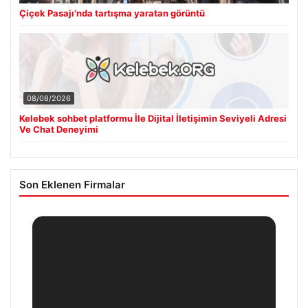
Çiçek Pasajı’nda tartışma yaratan görüntü
08/08/2026
Kelebek sohbet platformu İle Dijital İletişimin Seviyeli Adresi
Ve Chat Deneyimi
Son Eklenen Firmalar