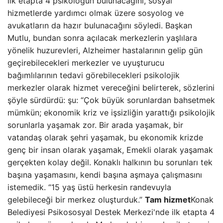
ilk etapta 4 psikologun bulunacağını, sosyal
hizmetlerde yardımcı olmak üzere sosyolog ve
avukatların da hazır bulunacağını söyledi. Başkan
Mutlu, bundan sonra açılacak merkezlerin yaşlılara
yönelik huzurevleri, Alzheimer hastalarının gelip gün
geçirebilecekleri merkezler ve uyuşturucu
bağımlılarının tedavi görebilecekleri psikolojik
merkezler olarak hizmet vereceğini belirterek, sözlerini
şöyle sürdürdü: şu: “Çok büyük sorunlardan bahsetmek
mümkün; ekonomik kriz ve işsizliğin yarattığı psikolojik
sorunlarla yaşamak zor. Bir arada yaşamak, bir
vatandaş olarak şehri yaşamak, bu ekonomik krizde
genç bir insan olarak yaşamak, Emekli olarak yaşamak
gerçekten kolay değil. Konaklı halkının bu sorunları tek
başına yaşamasını, kendi başına aşmaya çalışmasını
istemedik. “15 yaş üstü herkesin randevuyla
gelebileceği bir merkez oluşturduk.”
Tam hizmet
Konak
Belediyesi Psikososyal Destek Merkezi'nde ilk etapta 4