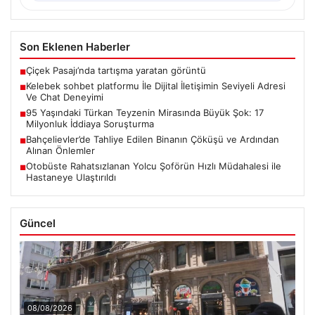
Son Eklenen Haberler
Çiçek Pasajı’nda tartışma yaratan görüntü
■
Kelebek sohbet platformu İle Dijital İletişimin Seviyeli Adresi
■
Ve Chat Deneyimi
95 Yaşındaki Türkan Teyzenin Mirasında Büyük Şok: 17
■
Milyonluk İddiaya Soruşturma
Bahçelievler’de Tahliye Edilen Binanın Çöküşü ve Ardından
■
Alınan Önlemler
Otobüste Rahatsızlanan Yolcu Şoförün Hızlı Müdahalesi ile
■
Hastaneye Ulaştırıldı
Güncel
08/08/2026