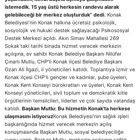
istemedik. 15 yaş üstü herkesin randevu alarak
gelebileceği bir merkez oluşturduk” dedi.
Konak
Belediyesi'nin Konak halkına ücretsiz psikolojik,
sosyolojik ve hukuki destek sağlayacağı Psikososyal
Destek Merkezi açıldı. Akın Simav Mahallesi 269
Sokak'taki tarihi binada hizmet verecek merkezin
açılışına, ev sahibi Konak Belediye Başkanı Nilüfer
Çınarlı Mutlu, CHP'li Konak ilçesi Belediye Başkanı
Ozan Ali İlgazi, il yöneticileri katıldı. Toplantıya İzmir ve
Konak ilçesi CHP'li gençler ve kadınlar, şube üyeleri,
Konak Kent Konseyi bürokratları ve üyeleri, Konak Kent
Konseyi yöneticileri, sivil toplum ve demokratik kitle
örgütlerinin temsilcileri, liderler ve çok sayıda vatandaş
katıldı.
Başkan Mutlu: Bu hizmetin Konak'ta herkese
ulaşmasını istiyoruz
Konak Belediyesi'nin sağlık işleri
başkanlığında hizmet verecek merkezin açılış
konuşmasında Başkan Mutlu, sosyal belediyeciliğe
vurgu yaptı. Başkan Mutlu, merkezin açılışının sağlık