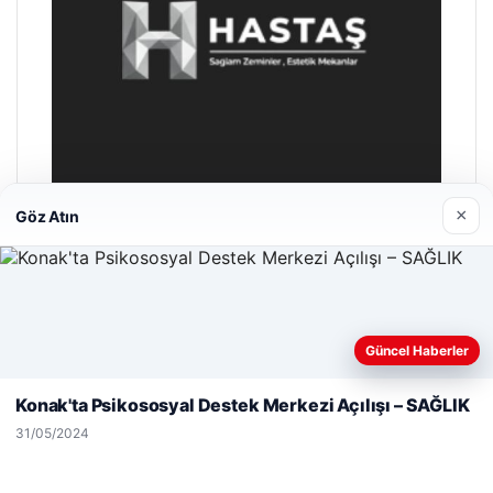
×
Göz Atın
Hastaş Beton
26/05/2026
Web sitemizi nasıl kullandığınızı daha iyi anlayabilmek,
Güncel Haberler
deneyiminizi kişiselleştirmek ve geliştirmek amacıyla çerezler
kullanıyoruz.
Çerez Politikamız
Konak'ta Psikososyal Destek Merkezi Açılışı – SAĞLIK
Reddet
Kabul Et
31/05/2024
© 2026 Güncel Sayfa – Güncel Haberler