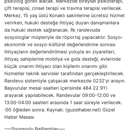
psikolog görev alacak. Merkezde bireysel psikoterapi,
çift terapisi, cinsel terapi ve travma terapisi verilecek.
Merkez, 15 yaş üstü Konaklı sakinlerine ücretsiz hizmet
verirken, hukuki desteğe ihtiyaç duyan danışmanlara
da hukuki destek sağlanacak. İlk randevuda
sosyologlar müşteriyle de röportaj yapacaktır. Sosyo-
ekonomik ve sosyo-kültürel değerlendirme sonrası
ihtiyaçların değerlendirilmesi yoluyla ev ziyaretleri,
ihtiyaç sahiplerine mobilya ve gıda desteği, evlerinde
küçük onarım ihtiyacı olan kişilerin onarımı gibi
hizmetler teknik servisler tarafından gerçekleştirilecek.
Randevu sistemiyle çalışacak merkezde 0232'yi arayın.
Başvurular mesai saatleri içerisinde 484 22 91'i
arayarak yapılabilecek. Randevular 09:00-12:00 ve
13:00-04:00 saatleri arasında 1 saat süreyle verilecek.
:00 öğleden sonra. Kaynak: (guzelhaber.net) Güzel
Haber Masası
—–Sponsorlu Bağlantılar—–