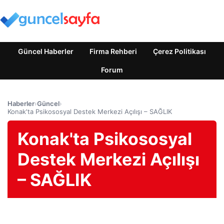
Güncel Haberler
Firma Rehberi
Çerez Politikası
Forum
Haberler
›
Güncel
›
Konak'ta Psikososyal Destek Merkezi Açılışı – SAĞLIK
Konak'ta Psikososyal
Destek Merkezi Açılışı
– SAĞLIK