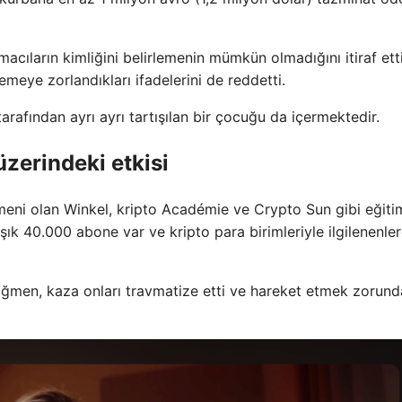
cıların kimliğini belirlemenin mümkün olmadığını itiraf etti
lemeye zorlandıkları ifadelerini de reddetti.
afından ayrı ayrı tartışılan bir çocuğu da içermektedir.
üzerindeki etkisi
ğitmeni olan Winkel, kripto Académie ve Crypto Sun gibi eğiti
ık 40.000 abone var ve kripto para birimleriyle ilgilenenle
rağmen, kaza onları travmatize etti ve hareket etmek zorund