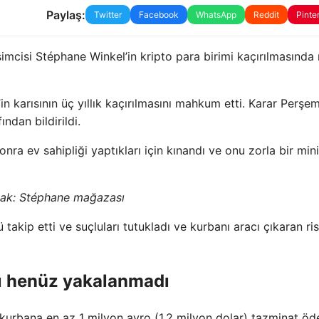
Paylaş:
Twitter
Facebook
WhatsApp
Reddit
Pinte
imcisi Stéphane Winkel’in kripto para birimi kaçırılmasında r
n karısının üç yıllık kaçırılmasını mahkum etti. Karar Perşe
ndan bildirildi.
nra ev sahipliği yaptıkları için kınandı ve onu zorla bir min
ak:
Stéphane mağazası
 takip etti ve suçluları tutukladı ve kurbanı aracı çıkaran risk
ı henüz yakalanmadı
kurbana en az 1 milyon avro (1,2 milyon dolar) tazminat ö