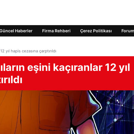
Güncel Haberler
Firma Rehberi
Çerez Politikası
Foru
 12 yıl hapis cezasına çarptırıldı
ların eşini kaçıranlar 12 yıl
rıldı