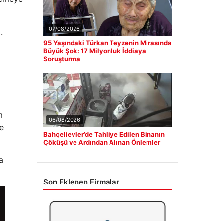
07/08/2026
.
95 Yaşındaki Türkan Teyzenin Mirasında
Büyük Şok: 17 Milyonluk İddiaya
Soruşturma
m
06/08/2026
re
Bahçelievler’de Tahliye Edilen Binanın
Çöküşü ve Ardından Alınan Önlemler
a
Son Eklenen Firmalar