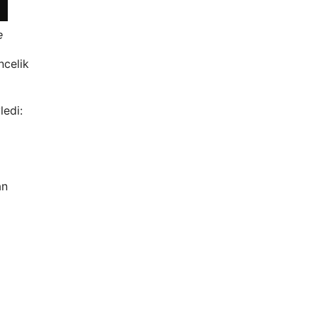
e
ncelik
ledi:
an