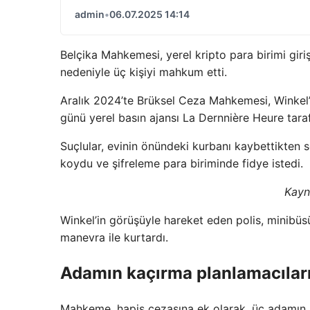
admin
•
06.07.2025 14:14
Belçika Mahkemesi, yerel kripto para birimi giriş
nedeniyle üç kişiyi mahkum etti.
Aralık 2024’te Brüksel Ceza Mahkemesi, Winkel’i
günü yerel basın ajansı La Dernnière Heure tarafı
Suçlular, evinin önündeki kurbanı kaybettikten so
koydu ve şifreleme para biriminde fidye istedi.
Kayn
Winkel’in görüşüyle ​​hareket eden polis, minibüsü
manevra ile kurtardı.
Adamın kaçırma planlamacılar
Mahkeme, hapis cezasına ek olarak, üç adamın 