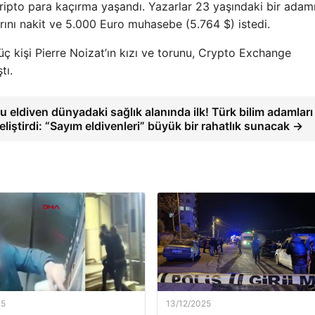
kripto para kaçırma yaşandı. Yazarlar 23 yaşındaki bir adam
ını nakit ve 5.000 Euro muhasebe (5.764 $) istedi.
üç kişi Pierre Noizat’ın kızı ve torunu, Crypto Exchange
tı.
u eldiven dünyadaki sağlık alanında ilk! Türk bilim adamları
eliştirdi: “Sayım eldivenleri” büyük bir rahatlık sunacak →
25
13/12/2025