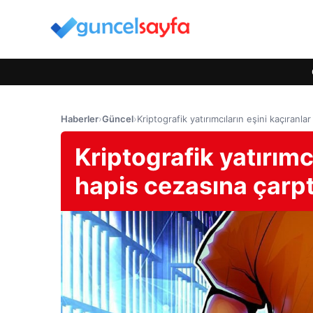
Haberler
›
Güncel
›
Kriptografik yatırımcıların eşini kaçıranlar
Kriptografik yatırımcı
hapis cezasına çarptı