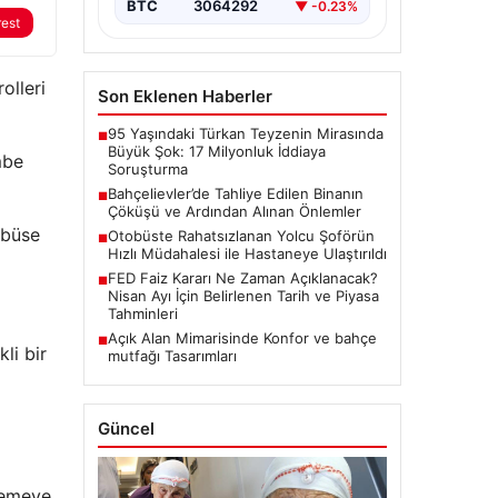
BTC
3064292
▼ -0.23%
rest
olleri
Son Eklenen Haberler
95 Yaşındaki Türkan Teyzenin Mirasında
■
Büyük Şok: 17 Milyonluk İddiaya
mbe
Soruşturma
Bahçelievler’de Tahliye Edilen Binanın
■
Çöküşü ve Ardından Alınan Önlemler
ibüse
Otobüste Rahatsızlanan Yolcu Şoförün
■
Hızlı Müdahalesi ile Hastaneye Ulaştırıldı
FED Faiz Kararı Ne Zaman Açıklanacak?
■
Nisan Ayı İçin Belirlenen Tarih ve Piyasa
Tahminleri
Açık Alan Mimarisinde Konfor ve bahçe
■
li bir
mutfağı Tasarımları
Güncel
demeye