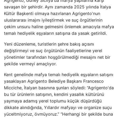
Agrigento, Güney Sicilya'da mafya yapılarına karşı
savaşan bir şehirdir. Aynı zamanda 2025 yılında İtalya
Kültür Başkenti olmaya hazırlanan Agrigento'nun
uluslararası imajını iyileştirmek ve suç örgütlerinin
çekim unsuru haline gelmesini önlemek amacıyla mafya
temalı hediyelik eşyaların satışına da yasak getirildi.
Yeni düzenleme, turistlerin şehre bakış açısını
değiştirmeyi ve suç örgütünün faaliyetlerine yerel
yönetimler tarafından hoşgörülmediği mesajını net bir
şekilde vermeyi amaçlıyor.
Kent genelinde mafya temalı hediyelik eşyaların satışını
yasaklayan Agrigento Belediye Başkanı Francesco
Micciche, İtalyan basınına şunları söyledi: “Agrigento'da
bu tür ürünlerin satışının, kendini yasallık kültürünü
yaymaya adamış yerel toplumu küçük düşürdüğü
dikkate alındığında, Yıllardır mafyayı ve organize suçu
yüceltmiyoruz, övmüyoruz.” “Herhangi bir şekilde buna