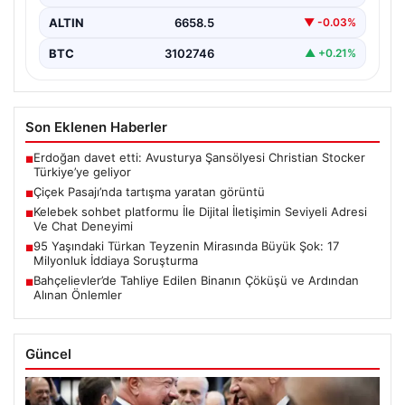
ALTIN
6658.5
▼ -0.03%
BTC
3102746
▲ +0.21%
Son Eklenen Haberler
Erdoğan davet etti: Avusturya Şansölyesi Christian Stocker
■
Türkiye’ye geliyor
Çiçek Pasajı’nda tartışma yaratan görüntü
■
Kelebek sohbet platformu İle Dijital İletişimin Seviyeli Adresi
■
Ve Chat Deneyimi
95 Yaşındaki Türkan Teyzenin Mirasında Büyük Şok: 17
■
Milyonluk İddiaya Soruşturma
Bahçelievler’de Tahliye Edilen Binanın Çöküşü ve Ardından
■
Alınan Önlemler
Güncel