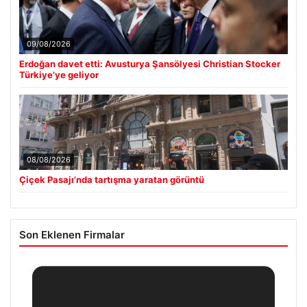
09/08/2026
Erdoğan davet etti: Avusturya Şansölyesi Christian Stocker
Türkiye’ye geliyor
08/08/2026
Çiçek Pasajı’nda tartışma yaratan görüntü
Son Eklenen Firmalar