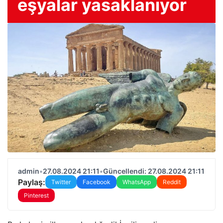
eşyalar yasaklanıyor
admin
•
27.08.2024 21:11
•
Güncellendi: 27.08.2024 21:11
Paylaş:
Twitter
Facebook
WhatsApp
Reddit
Pinterest