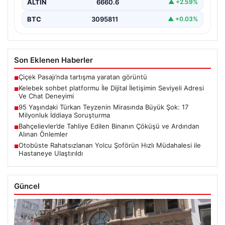
ALTIN
6660.6
▲ +2.59%
BTC
3095811
▲ +0.03%
Son Eklenen Haberler
Çiçek Pasajı’nda tartışma yaratan görüntü
■
Kelebek sohbet platformu İle Dijital İletişimin Seviyeli Adresi
■
Ve Chat Deneyimi
95 Yaşındaki Türkan Teyzenin Mirasında Büyük Şok: 17
■
Milyonluk İddiaya Soruşturma
Bahçelievler’de Tahliye Edilen Binanın Çöküşü ve Ardından
■
Alınan Önlemler
Otobüste Rahatsızlanan Yolcu Şoförün Hızlı Müdahalesi ile
■
Hastaneye Ulaştırıldı
Güncel