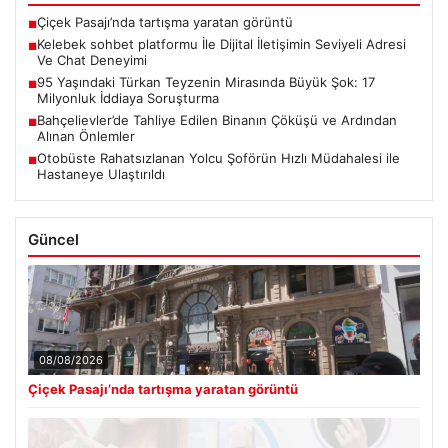
Çiçek Pasajı’nda tartışma yaratan görüntü
■
Kelebek sohbet platformu İle Dijital İletişimin Seviyeli Adresi
■
Ve Chat Deneyimi
95 Yaşındaki Türkan Teyzenin Mirasında Büyük Şok: 17
■
Milyonluk İddiaya Soruşturma
Bahçelievler’de Tahliye Edilen Binanın Çöküşü ve Ardından
■
Alınan Önlemler
Otobüste Rahatsızlanan Yolcu Şoförün Hızlı Müdahalesi ile
■
Hastaneye Ulaştırıldı
Güncel
08/08/2026
Çiçek Pasajı’nda tartışma yaratan görüntü