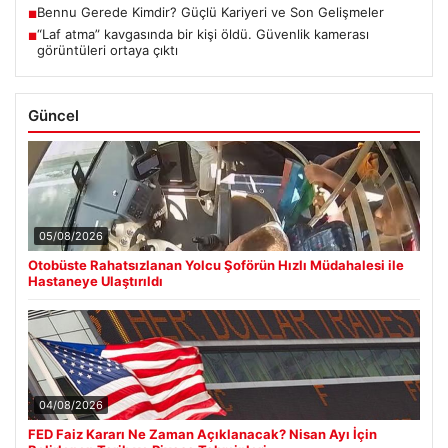
Bennu Gerede Kimdir? Güçlü Kariyeri ve Son Gelişmeler
■
“Laf atma” kavgasında bir kişi öldü. Güvenlik kamerası
■
görüntüleri ortaya çıktı
Güncel
05/08/2026
Otobüste Rahatsızlanan Yolcu Şoförün Hızlı Müdahalesi ile
Hastaneye Ulaştırıldı
04/08/2026
FED Faiz Kararı Ne Zaman Açıklanacak? Nisan Ayı İçin