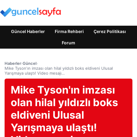
Güncel Haberler
Firma Rehberi
Çerez Politikası
Forum
Haberler
›
Güncel
›
Mike Tyson'ın imzası olan hilal yıldızlı boks eldiveni Ulusal
Yarışmaya ulaştı! Video mesajı…
Mike Tyson'ın imzası
olan hilal yıldızlı boks
eldiveni Ulusal
Yarışmaya ulaştı!