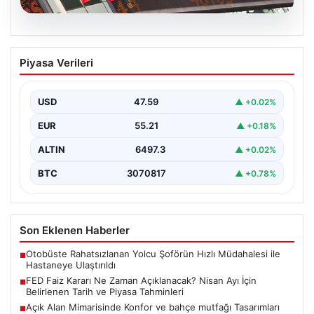
04.08.2026
FED Faiz Kararı Ne Zaman Açıklanacak?
Piyasa Verileri
Nisan Ayı İçin Belirlenen Tarih ve Piyasa
Tahminleri
USD
47.59
▲ +0.02%
Altın, dolar, borsa ve kripto para yatırımcılarının
yakından takip ettiği gelişmelerden biri de ABD…
EUR
55.21
▲ +0.18%
ALTIN
6497.3
▲ +0.02%
BTC
3070817
▲ +0.78%
Son Eklenen Haberler
Otobüste Rahatsızlanan Yolcu Şoförün Hızlı Müdahalesi ile
■
Hastaneye Ulaştırıldı
FED Faiz Kararı Ne Zaman Açıklanacak? Nisan Ayı İçin
■
Belirlenen Tarih ve Piyasa Tahminleri
Açık Alan Mimarisinde Konfor ve bahçe mutfağı Tasarımları
■