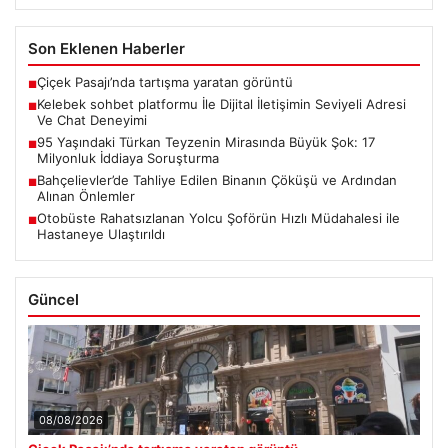
Son Eklenen Haberler
Çiçek Pasajı’nda tartışma yaratan görüntü
■
Kelebek sohbet platformu İle Dijital İletişimin Seviyeli Adresi
■
Ve Chat Deneyimi
95 Yaşındaki Türkan Teyzenin Mirasında Büyük Şok: 17
■
Milyonluk İddiaya Soruşturma
Bahçelievler’de Tahliye Edilen Binanın Çöküşü ve Ardından
■
Alınan Önlemler
Otobüste Rahatsızlanan Yolcu Şoförün Hızlı Müdahalesi ile
■
Hastaneye Ulaştırıldı
Güncel
08/08/2026