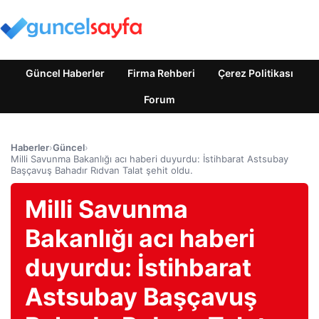
Güncel Haberler
Firma Rehberi
Çerez Politikası
Forum
Haberler
›
Güncel
›
Milli Savunma Bakanlığı acı haberi duyurdu: İstihbarat Astsubay
Başçavuş Bahadır Rıdvan Talat şehit oldu.
Milli Savunma
Bakanlığı acı haberi
duyurdu: İstihbarat
Astsubay Başçavuş