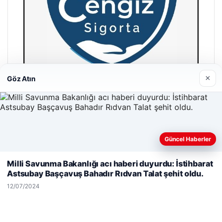
×
Göz Atın
Hastaş Beton
26/05/2026
Güncel Haberler
Web sitemizi nasıl kullandığınızı daha iyi anlayabilmek,
deneyiminizi kişiselleştirmek ve geliştirmek amacıyla çerezler
Milli Savunma Bakanlığı acı haberi duyurdu: İstihbarat
kullanıyoruz.
Çerez Politikamız
Astsubay Başçavuş Bahadır Rıdvan Talat şehit oldu.
Reddet
Kabul Et
12/07/2024
© 2026 Güncel Sayfa – Güncel Haberler