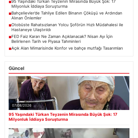
95 Yaşındaki Türkan Teyzenin Mirasında Büyük Şok: 17
■
Milyonluk İddiaya Soruşturma
Bahçelievler’de Tahliye Edilen Binanın Çöküşü ve Ardından
■
Alınan Önlemler
Otobüste Rahatsızlanan Yolcu Şoförün Hızlı Müdahalesi ile
■
Hastaneye Ulaştırıldı
FED Faiz Kararı Ne Zaman Açıklanacak? Nisan Ayı İçin
■
Belirlenen Tarih ve Piyasa Tahminleri
Açık Alan Mimarisinde Konfor ve bahçe mutfağı Tasarımları
■
Güncel
07/08/2026
95 Yaşındaki Türkan Teyzenin Mirasında Büyük Şok: 17
Milyonluk İddiaya Soruşturma