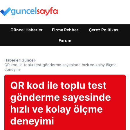
Güncel Haberler
Firma Rehberi
Çerez Politikası
Forum
Haberler
›
Güncel
›
QR kod ile toplu test gönderme sayesinde hızlı ve kolay ölçme
deneyimi
QR kod ile toplu test
gönderme sayesinde
hızlı ve kolay ölçme
deneyimi