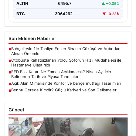
ALTIN
6495.7
▲ +0.05%
BTC
3064292
▼ -0.23%
Son Eklenen Haberler
Bahçelievler’de Tahliye Edilen Binanın Çöküşü ve Ardından
■
Alınan Önlemler
Otobüste Rahatsızlanan Yolcu Şoförün Hızlı Müdahalesi ile
■
Hastaneye Ulaştırıldı
FED Faiz Kararı Ne Zaman Açıklanacak? Nisan Ayı İçin
■
Belirlenen Tarih ve Piyasa Tahminleri
Açık Alan Mimarisinde Konfor ve bahçe mutfağı Tasarımları
■
Bennu Gerede Kimdir? Güçlü Kariyeri ve Son Gelişmeler
■
Güncel