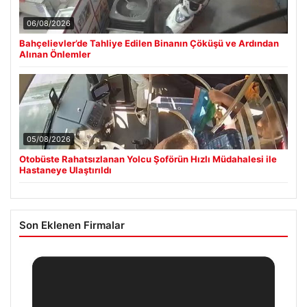
06/08/2026
Bahçelievler’de Tahliye Edilen Binanın Çöküşü ve Ardından
Alınan Önlemler
05/08/2026
Otobüste Rahatsızlanan Yolcu Şoförün Hızlı Müdahalesi ile
Hastaneye Ulaştırıldı
Son Eklenen Firmalar