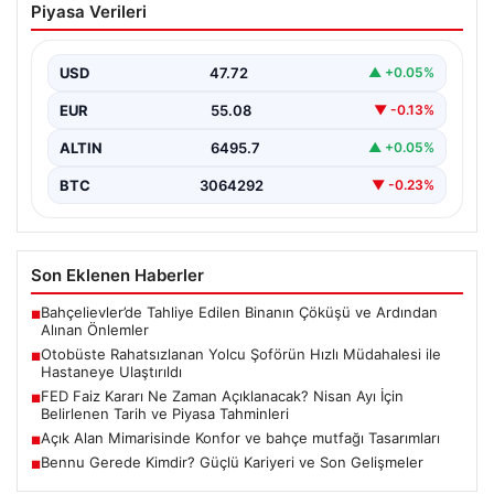
Piyasa Verileri
Hızlı Müdahalesi ile Hastaneye
Ulaştırıldı
USD
47.72
▲ +0.05%
Trabzon’da halk otobüsünde aniden rahatsızlanan 76
yaşındaki Hasan Öner, yolcuların desteği ve şoför
EUR
55.08
▼ -0.13%
Sinan…
ALTIN
6495.7
▲ +0.05%
BTC
3064292
▼ -0.23%
Son Eklenen Haberler
Bahçelievler’de Tahliye Edilen Binanın Çöküşü ve Ardından
■
Alınan Önlemler
Otobüste Rahatsızlanan Yolcu Şoförün Hızlı Müdahalesi ile
■
Hastaneye Ulaştırıldı
FED Faiz Kararı Ne Zaman Açıklanacak? Nisan Ayı İçin
■
Belirlenen Tarih ve Piyasa Tahminleri
Açık Alan Mimarisinde Konfor ve bahçe mutfağı Tasarımları
■
Bennu Gerede Kimdir? Güçlü Kariyeri ve Son Gelişmeler
■