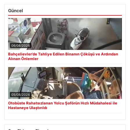
Güncel
06/08/2026
Bahçelievler’de Tahliye Edilen Binanın Çöküşü ve Ardından
Alınan Önlemler
05/08/2026
Otobüste Rahatsızlanan Yolcu Şoförün Hızlı Müdahalesi ile
Hastaneye Ulaştırıldı