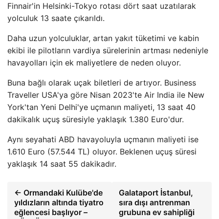
Finnair'in Helsinki-Tokyo rotası dört saat uzatılarak
yolculuk 13 saate çıkarıldı.
Daha uzun yolculuklar, artan yakıt tüketimi ve kabin
ekibi ile pilotların vardiya sürelerinin artması nedeniyle
havayolları için ek maliyetlere de neden oluyor.
Buna bağlı olarak uçak biletleri de artıyor. Business
Traveller USA'ya göre Nisan 2023'te Air India ile New
York'tan Yeni Delhi'ye uçmanın maliyeti, 13 saat 40
dakikalık uçuş süresiyle yaklaşık 1.380 Euro'dur.
Aynı seyahati ABD havayoluyla uçmanın maliyeti ise
1.610 Euro (57.544 TL) oluyor. Beklenen uçuş süresi
yaklaşık 14 saat 55 dakikadır.
← Ormandaki Kulübe'de
Galataport İstanbul,
yıldızların altında tiyatro
sıra dışı antrenman
eğlencesi başlıyor –
grubuna ev sahipliği