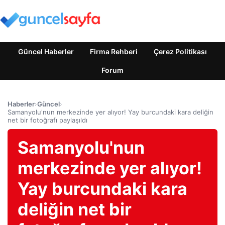
Güncel Haberler
Firma Rehberi
Çerez Politikası
Forum
Haberler
›
Güncel
›
Samanyolu'nun merkezinde yer alıyor! Yay burcundaki kara deliğin
net bir fotoğrafı paylaşıldı
Samanyolu'nun
merkezinde yer alıyor!
Yay burcundaki kara
deliğin net bir