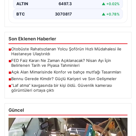
ALTIN
6497.3
▲ +0.02%
BTC
3070817
▲ +0.78%
Son Eklenen Haberler
Otobüste Rahatsızlanan Yolcu Şoförün Hızlı Müdahalesi ile
■
Hastaneye Ulaştırıldı
FED Faiz Kararı Ne Zaman Açıklanacak? Nisan Ayı İçin
■
Belirlenen Tarih ve Piyasa Tahminleri
Açık Alan Mimarisinde Konfor ve bahçe mutfağı Tasarımları
■
Bennu Gerede Kimdir? Güçlü Kariyeri ve Son Gelişmeler
■
“Laf atma” kavgasında bir kişi öldü. Güvenlik kamerası
■
görüntüleri ortaya çıktı
Güncel