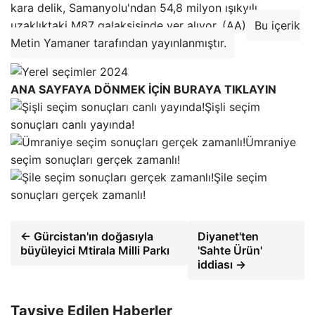
kara delik, Samanyolu'ndan 54,8 milyon ışıkyılı
uzaklıktaki M87 galaksisinde yer alıyor. (AA)
Bu içerik
Metin Yamaner tarafından yayınlanmıştır.
ANA SAYFAYA DÖNMEK İÇİN BURAYA TIKLAYIN
Şişli seçim
sonuçları canlı yayında!
Ümraniye
seçim sonuçları gerçek zamanlı!
Şile seçim
sonuçları gerçek zamanlı!
← Gürcistan'ın doğasıyla
Diyanet'ten
büyüleyici Mtirala Milli Parkı
'Sahte Ürün'
iddiası →
Tavsiye Edilen Haberler