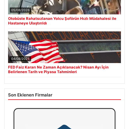
05/08/2026
Otobüste Rahatsızlanan Yolcu Şoförün Hızlı Müdahalesi ile
Hastaneye Ulaştırıldı
04/08/2026
FED Faiz Kararı Ne Zaman Açıklanacak? Nisan Ayı İçin
Belirlenen Tarih ve Piyasa Tahminleri
Son Eklenen Firmalar