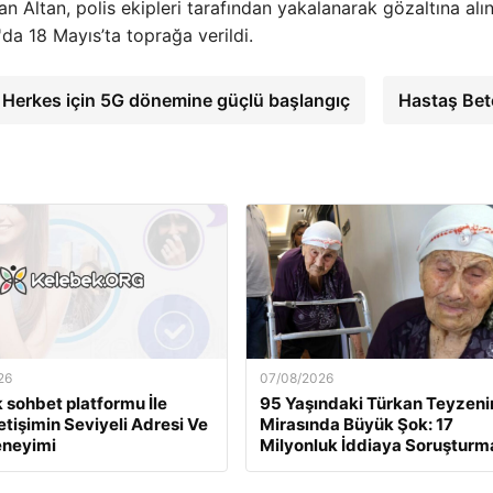
an Altan, polis ekipleri tarafından yakalanarak gözaltına alın
'da 18 Mayıs’ta toprağa verildi.
 Herkes için 5G dönemine güçlü başlangıç
Hastaş Be
26
07/08/2026
 sohbet platformu İle
95 Yaşındaki Türkan Teyzeni
İletişimin Seviyeli Adresi Ve
Mirasında Büyük Şok: 17
eneyimi
Milyonluk İddiaya Soruşturm