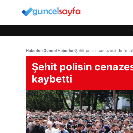
Haberler
›
Güncel Haberler
›
Şehit polisin cenazesinde fenala
Şehit polisin cenazes
kaybetti