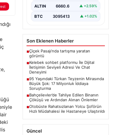
İnternet dünyasında insanların
kaliteli bir biçimde irtibat kurması
ALTIN
6660.6
▲ +2.59%
rest
ciddi bir hassasiyet
barındırmaktadır. Günümüzde
BTC
3095413
▲ +1.02%
pek…
ndığı
de
Son Eklenen Haberler
üç
Çiçek Pasajı’nda tartışma yaratan
■
görüntü
Kelebek sohbet platformu İle Dijital
■
İletişimin Seviyeli Adresi Ve Chat
ze,
Deneyimi
95 Yaşındaki Türkan Teyzenin Mirasında
■
Büyük Şok: 17 Milyonluk İddiaya
Soruşturma
Bahçelievler’de Tahliye Edilen Binanın
■
lüğü
Çöküşü ve Ardından Alınan Önlemler
Otobüste Rahatsızlanan Yolcu Şoförün
eniyle
■
Hızlı Müdahalesi ile Hastaneye Ulaştırıldı
air
deki
lis
Güncel