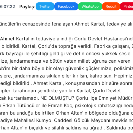
Paylaş:
6 07:22
Twitter
Facebook
WhatsApp
Reddit
Pinte
tüncüler'in cenazesinde fenalaşan Ahmet Kartal, tedaviye alı
 Ahmet Kartal'ın tedaviye alındığı Çorlu Devlet Hastanesi'n
ildirildi. Kartal, Çorlu'da toprağa verildi. Fabrika çalışanı, 
k bayrağı ile şehitliği geldiği ve defin öncesi yüksek sesle
rimize, jandarmamıza ve bütün vatan millet uğruna can veren
bb’im bir daha böyle bir olayı güvenlik güçlerimize, polisimi
lere, jandarmamıza sıkılan eller kırılsın, kahrolsun. Hepimiz
ediği bildirildi. Ahmet Kartal, konuşmasından bir süre sonra
ipleri tarafından şehitlikte yapılan Kartal, Çorlu Devlet
. Ancak kurtarılamadı. NE OLMUŞTU? Çorlu İlçe Emniyet Müdür
 Erkan Tütüncüler ile Emrah Koç, psikolojik rahatsızlığı ned
rı bulunduğu belirtilen Orhan Altan'ın bölgede olduğuna d
Reşadiye Mahallesi Kumyol Caddesi Gölcük Meydanı mevkisin
an Altan'ın bıçaklı ve silahlı saldırısına uğradı. Saldırıda po