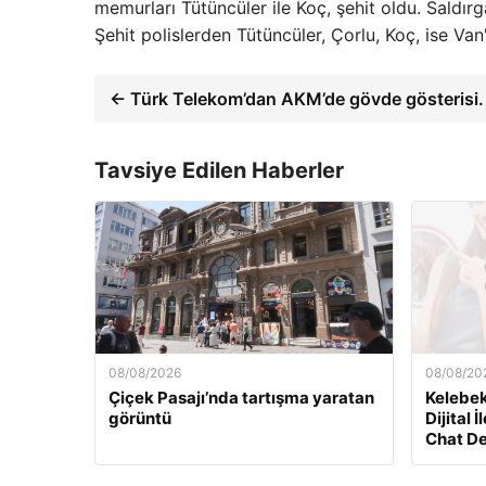
memurları Tütüncüler ile Koç, şehit oldu. Saldırg
Şehit polislerden Tütüncüler, Çorlu, Koç, ise Van
← Türk Telekom’dan AKM’de gövde gösterisi.
Tavsiye Edilen Haberler
08/08/2026
08/08/20
Çiçek Pasajı’nda tartışma yaratan
Kelebek
görüntü
Dijital 
Chat D