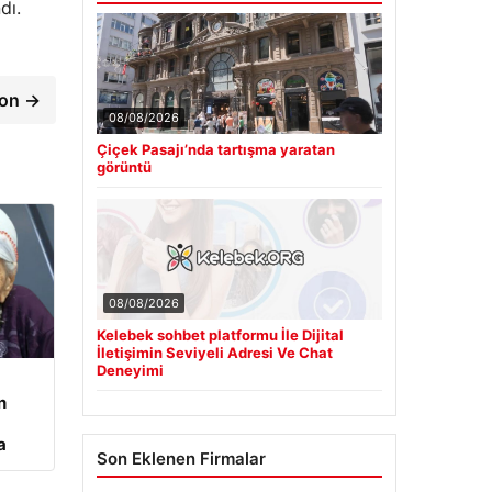
dı.
ton →
08/08/2026
Çiçek Pasajı’nda tartışma yaratan
görüntü
08/08/2026
Kelebek sohbet platformu İle Dijital
İletişimin Seviyeli Adresi Ve Chat
Deneyimi
n
a
Son Eklenen Firmalar