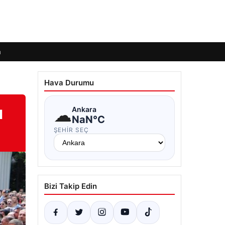
m
Hava Durumu
ı
☁
Ankara
NaN°C
ŞEHIR SEÇ
Bizi Takip Edin