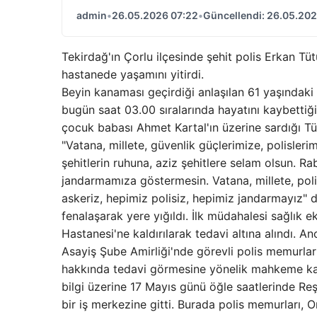
admin
•
26.05.2026 07:22
•
Güncellendi: 26.05.202
Tekirdağ'ın Çorlu ilçesinde şehit polis Erkan Tü
hastanede yaşamını yitirdi.
Beyin kanaması geçirdiği anlaşılan 61 yaşındaki
bugün saat 03.00 sıralarında hayatını kaybettiği b
çocuk babası Ahmet Kartal'ın üzerine sardığı Tür
"Vatana, millete, güvenlik güçlerimize, polisle
şehitlerin ruhuna, aziz şehitlere selam olsun. Ra
jandarmamıza göstermesin. Vatana, millete, polis
askeriz, hepimiz polisiz, hepimiz jandarmayız" d
fenalaşarak yere yığıldı. İlk müdahalesi sağlık ek
Hastanesi'ne kaldırılarak tedavi altına alındı
Asayiş Şube Amirliği'nde görevli polis memurları
hakkında tedavi görmesine yönelik mahkeme kara
bilgi üzerine 17 Mayıs günü öğle saatlerinde 
bir iş merkezine gitti. Burada polis memurları, Orh