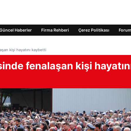
Güncel Haberler
Firma Rehberi
Çerez Politikası
Foru
şan kişi hayatını kaybetti
inde fenalaşan kişi hayatın