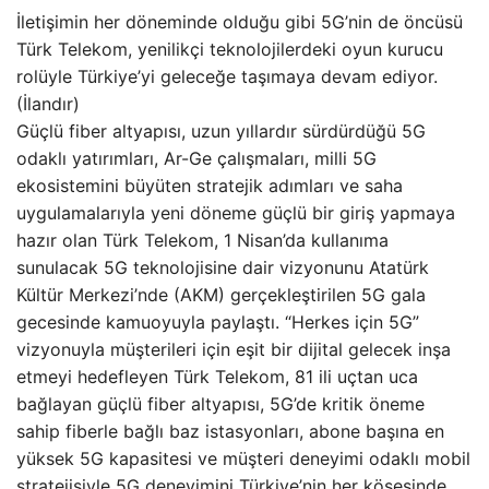
İletişimin her döneminde olduğu gibi 5G’nin de öncüsü
Türk Telekom, yenilikçi teknolojilerdeki oyun kurucu
rolüyle Türkiye’yi geleceğe taşımaya devam ediyor.
(İlandır)
Güçlü fiber altyapısı, uzun yıllardır sürdürdüğü 5G
odaklı yatırımları, Ar-Ge çalışmaları, milli 5G
ekosistemini büyüten stratejik adımları ve saha
uygulamalarıyla yeni döneme güçlü bir giriş yapmaya
hazır olan Türk Telekom, 1 Nisan’da kullanıma
sunulacak 5G teknolojisine dair vizyonunu Atatürk
Kültür Merkezi’nde (AKM) gerçekleştirilen 5G gala
gecesinde kamuoyuyla paylaştı. “Herkes için 5G”
vizyonuyla müşterileri için eşit bir dijital gelecek inşa
etmeyi hedefleyen Türk Telekom, 81 ili uçtan uca
bağlayan güçlü fiber altyapısı, 5G’de kritik öneme
sahip fiberle bağlı baz istasyonları, abone başına en
yüksek 5G kapasitesi ve müşteri deneyimi odaklı mobil
stratejisiyle 5G deneyimini Türkiye’nin her köşesinde