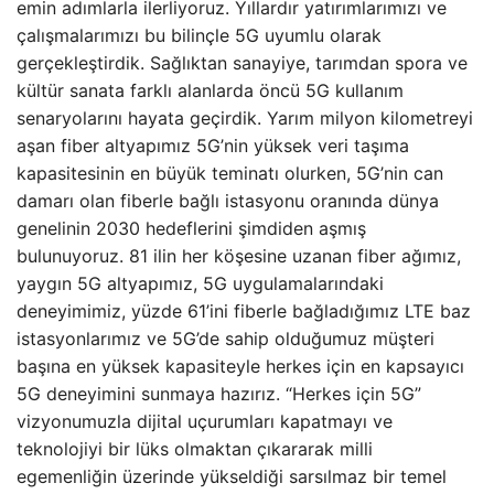
emin adımlarla ilerliyoruz. Yıllardır yatırımlarımızı ve
çalışmalarımızı bu bilinçle 5G uyumlu olarak
gerçekleştirdik. Sağlıktan sanayiye, tarımdan spora ve
kültür sanata farklı alanlarda öncü 5G kullanım
senaryolarını hayata geçirdik. Yarım milyon kilometreyi
aşan fiber altyapımız 5G’nin yüksek veri taşıma
kapasitesinin en büyük teminatı olurken, 5G’nin can
damarı olan fiberle bağlı istasyonu oranında dünya
genelinin 2030 hedeflerini şimdiden aşmış
bulunuyoruz. 81 ilin her köşesine uzanan fiber ağımız,
yaygın 5G altyapımız, 5G uygulamalarındaki
deneyimimiz, yüzde 61’ini fiberle bağladığımız LTE baz
istasyonlarımız ve 5G’de sahip olduğumuz müşteri
başına en yüksek kapasiteyle herkes için en kapsayıcı
5G deneyimini sunmaya hazırız. “Herkes için 5G”
vizyonumuzla dijital uçurumları kapatmayı ve
teknolojiyi bir lüks olmaktan çıkararak milli
egemenliğin üzerinde yükseldiği sarsılmaz bir temel