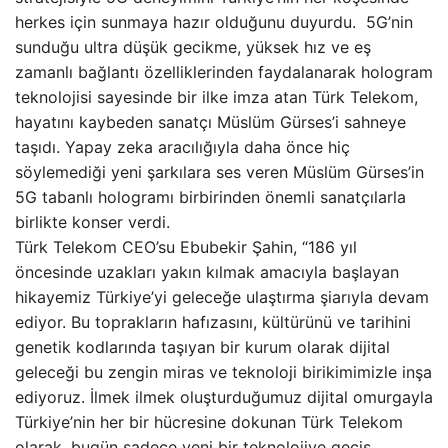
herkes için sunmaya hazır olduğunu duyurdu. 5G’nin
sunduğu ultra düşük gecikme, yüksek hız ve eş
zamanlı bağlantı özelliklerinden faydalanarak hologram
teknolojisi sayesinde bir ilke imza atan Türk Telekom,
hayatını kaybeden sanatçı Müslüm Gürses’i sahneye
taşıdı. Yapay zeka aracılığıyla daha önce hiç
söylemediği yeni şarkılara ses veren Müslüm Gürses’in
5G tabanlı hologramı birbirinden önemli sanatçılarla
birlikte konser verdi.
Türk Telekom CEO’su Ebubekir Şahin, “186 yıl
öncesinde uzakları yakın kılmak amacıyla başlayan
hikayemiz Türkiye’yi geleceğe ulaştırma şiarıyla devam
ediyor. Bu toprakların hafızasını, kültürünü ve tarihini
genetik kodlarında taşıyan bir kurum olarak dijital
geleceği bu zengin miras ve teknoloji birikimimizle inşa
ediyoruz. İlmek ilmek oluşturduğumuz dijital omurgayla
Türkiye’nin her bir hücresine dokunan Türk Telekom
olarak, bugün sadece yeni bir teknolojiye geçiş