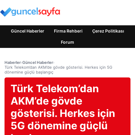
Güncel Haberler
Firma Rehberi
Çerez Politikası
Forum
Haberler
›
Güncel Haberler
›
Türk Telekom’dan AKM’de gövde gösterisi. Herkes için 5G
dönemine güçlü başlangıç
Türk Telekom’dan
AKM’de gövde
gösterisi. Herkes için
5G dönemine güçlü