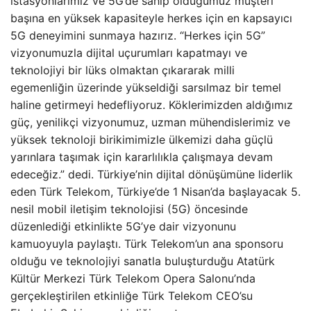
istasyonlarımız ve 5G’de sahip olduğumuz müşteri
başına en yüksek kapasiteyle herkes için en kapsayıcı
5G deneyimini sunmaya hazırız. “Herkes için 5G”
vizyonumuzla dijital uçurumları kapatmayı ve
teknolojiyi bir lüks olmaktan çıkararak milli
egemenliğin üzerinde yükseldiği sarsılmaz bir temel
haline getirmeyi hedefliyoruz. Köklerimizden aldığımız
güç, yenilikçi vizyonumuz, uzman mühendislerimiz ve
yüksek teknoloji birikimimizle ülkemizi daha güçlü
yarınlara taşımak için kararlılıkla çalışmaya devam
edeceğiz.” dedi. Türkiye’nin dijital dönüşümüne liderlik
eden Türk Telekom, Türkiye’de 1 Nisan’da başlayacak 5.
nesil mobil iletişim teknolojisi (5G) öncesinde
düzenlediği etkinlikte 5G’ye dair vizyonunu
kamuoyuyla paylaştı. Türk Telekom’un ana sponsoru
olduğu ve teknolojiyi sanatla buluşturduğu Atatürk
Kültür Merkezi Türk Telekom Opera Salonu’nda
gerçekleştirilen etkinliğe Türk Telekom CEO’su