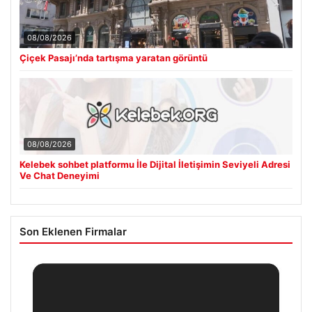
08/08/2026
Çiçek Pasajı’nda tartışma yaratan görüntü
08/08/2026
Kelebek sohbet platformu İle Dijital İletişimin Seviyeli Adresi
Ve Chat Deneyimi
Son Eklenen Firmalar