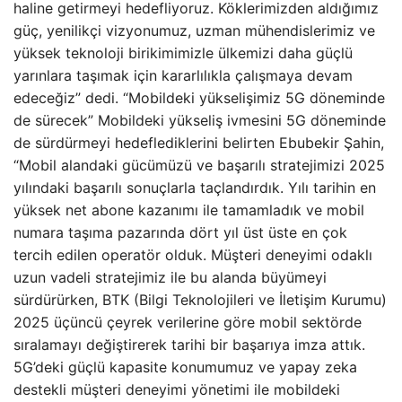
haline getirmeyi hedefliyoruz. Köklerimizden aldığımız
güç, yenilikçi vizyonumuz, uzman mühendislerimiz ve
yüksek teknoloji birikimimizle ülkemizi daha güçlü
yarınlara taşımak için kararlılıkla çalışmaya devam
edeceğiz” dedi. “Mobildeki yükselişimiz 5G döneminde
de sürecek” Mobildeki yükseliş ivmesini 5G döneminde
de sürdürmeyi hedeflediklerini belirten Ebubekir Şahin,
“Mobil alandaki gücümüzü ve başarılı stratejimizi 2025
yılındaki başarılı sonuçlarla taçlandırdık. Yılı tarihin en
yüksek net abone kazanımı ile tamamladık ve mobil
numara taşıma pazarında dört yıl üst üste en çok
tercih edilen operatör olduk. Müşteri deneyimi odaklı
uzun vadeli stratejimiz ile bu alanda büyümeyi
sürdürürken, BTK (Bilgi Teknolojileri ve İletişim Kurumu)
2025 üçüncü çeyrek verilerine göre mobil sektörde
sıralamayı değiştirerek tarihi bir başarıya imza attık.
5G’deki güçlü kapasite konumumuz ve yapay zeka
destekli müşteri deneyimi yönetimi ile mobildeki