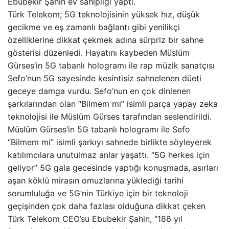
Ebubekir Şahin ev sahipliği yaptı.
Türk Telekom; 5G teknolojisinin yüksek hız, düşük
gecikme ve eş zamanlı bağlantı gibi yenilikçi
özelliklerine dikkat çekmek adına sürpriz bir sahne
gösterisi düzenledi. Hayatını kaybeden Müslüm
Gürses’in 5G tabanlı hologramı ile rap müzik sanatçısı
Sefo’nun 5G sayesinde kesintisiz sahnelenen düeti
geceye damga vurdu. Sefo’nun en çok dinlenen
şarkılarından olan “Bilmem mi” isimli parça yapay zeka
teknolojisi ile Müslüm Gürses tarafından seslendirildi.
Müslüm Gürses’in 5G tabanlı hologramı ile Sefo
“Bilmem mi” isimli şarkıyı sahnede birlikte söyleyerek
katılımcılara unutulmaz anlar yaşattı. “5G herkes için
geliyor” 5G gala gecesinde yaptığı konuşmada, asırları
aşan köklü mirasın omuzlarına yüklediği tarihi
sorumluluğa ve 5G’nin Türkiye için bir teknoloji
geçişinden çok daha fazlası olduğuna dikkat çeken
Türk Telekom CEO’su Ebubekir Şahin, “186 yıl