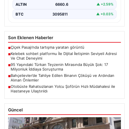
ALTIN
6660.6
▲ +2.59%
BTC
3095811
▲ +0.03%
Son Eklenen Haberler
Çiçek Pasajı’nda tartışma yaratan görüntü
■
Kelebek sohbet platformu İle Dijital İletişimin Seviyeli Adresi
■
Ve Chat Deneyimi
95 Yaşındaki Türkan Teyzenin Mirasında Büyük Şok: 17
■
Milyonluk İddiaya Soruşturma
Bahçelievler’de Tahliye Edilen Binanın Çöküşü ve Ardından
■
Alınan Önlemler
Otobüste Rahatsızlanan Yolcu Şoförün Hızlı Müdahalesi ile
■
Hastaneye Ulaştırıldı
Güncel