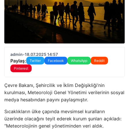
admin
•
18.07.2025 14:57
Paylaş:
Twitter
Facebook
WhatsApp
Reddit
Pinterest
Çevre Bakanı, Şehircilik ve İklim Değişikliği’nin
kurulması, Meteoroloji Genel Yönetimi verilerinin sosyal
medya hesabından payını paylaşmıştır.
Sıcaklıkların ülke çapında mevsimsel kuralların
üzerinde olacağını teyit ederek kurum şunları açıkladı:
“Meteorolojinin genel yönetiminden veri aldık.