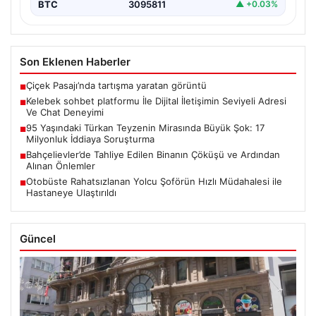
BTC
3095811
▲ +0.03%
Son Eklenen Haberler
Çiçek Pasajı’nda tartışma yaratan görüntü
■
Kelebek sohbet platformu İle Dijital İletişimin Seviyeli Adresi
■
Ve Chat Deneyimi
95 Yaşındaki Türkan Teyzenin Mirasında Büyük Şok: 17
■
Milyonluk İddiaya Soruşturma
Bahçelievler’de Tahliye Edilen Binanın Çöküşü ve Ardından
■
Alınan Önlemler
Otobüste Rahatsızlanan Yolcu Şoförün Hızlı Müdahalesi ile
■
Hastaneye Ulaştırıldı
Güncel