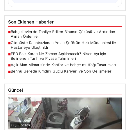
Son Eklenen Haberler
Bahçelievler’de Tahliye Edilen Binanın Çöküşü ve Ardından
■
Alınan Önlemler
Otobüste Rahatsızlanan Yolcu Şoförün Hızlı Müdahalesi ile
■
Hastaneye Ulaştırıldı
FED Faiz Kararı Ne Zaman Açıklanacak? Nisan Ayı İçin
■
Belirlenen Tarih ve Piyasa Tahminleri
Açık Alan Mimarisinde Konfor ve bahçe mutfağı Tasarımları
■
Bennu Gerede Kimdir? Güçlü Kariyeri ve Son Gelişmeler
■
Güncel
06/08/2026