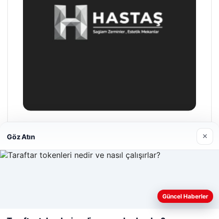
Hastaş Beton
×
Göz Atın
26/05/2026
Web sitemizi nasıl kullandığınızı daha iyi anlayabilmek,
Güncel Haberler
deneyiminizi kişiselleştirmek ve geliştirmek amacıyla çerezler
kullanıyoruz.
Çerez Politikamız