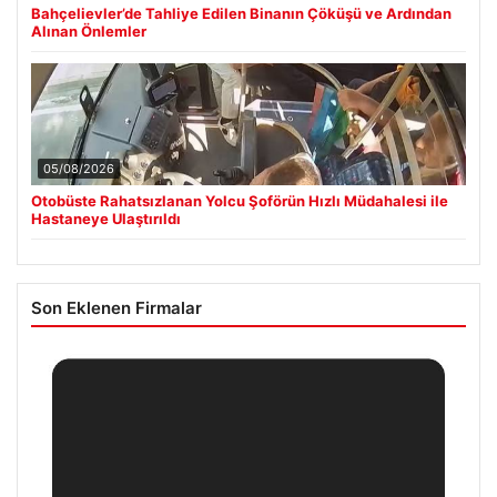
Bahçelievler’de Tahliye Edilen Binanın Çöküşü ve Ardından
Alınan Önlemler
05/08/2026
Otobüste Rahatsızlanan Yolcu Şoförün Hızlı Müdahalesi ile
Hastaneye Ulaştırıldı
Son Eklenen Firmalar